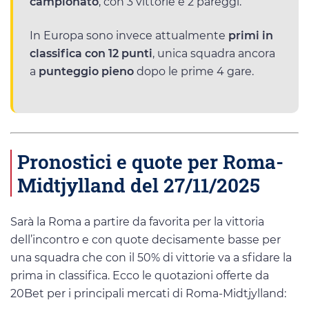
campionato
, con 3 vittorie e 2 pareggi.
In Europa sono invece attualmente
primi in
classifica con 12 punti
, unica squadra ancora
a
punteggio pieno
dopo le prime 4 gare.
Pronostici e quote per Roma-
Midtjylland del 27/11/2025
Sarà la Roma a partire da favorita per la vittoria
dell’incontro e con quote decisamente basse per
una squadra che con il 50% di vittorie va a sfidare la
prima in classifica. Ecco le quotazioni offerte da
20Bet per i principali mercati di Roma-Midtjylland: