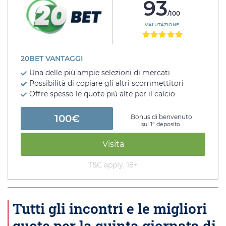
93
/100
VALUTAZIONE
20BET VANTAGGI
Una delle più ampie selezioni di mercati
Possibilità di copiare gli altri scommettitori
Offre spesso le quote più alte per il calcio
100€
Bonus di benvenuto
sul 1° deposito
Visita
T&C apply, 18+
Tutti gli incontri e le migliori
quote per la quinta giornata di