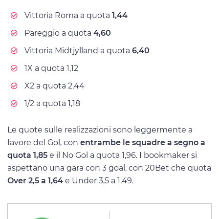
Vittoria Roma a quota
1,44
Pareggio a quota
4,60
Vittoria Midtjylland a quota
6,40
1X a quota 1,12
X2 a quota 2,44
1/2 a quota 1,18
Le quote sulle realizzazioni sono leggermente a
favore del Gol, con
entrambe le squadre a segno a
quota 1,85
e il No Gol a quota 1,96. I bookmaker si
aspettano una gara con 3 goal, con 20Bet che quota
Over 2,5 a 1,64
e Under 3,5 a 1,49.