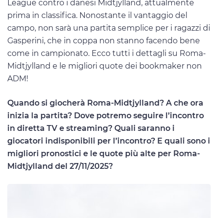
League contro i danesi Midtjylland, attualmente
prima in classifica. Nonostante il vantaggio del
campo, non sarà una partita semplice per i ragazzi di
Gasperini, che in coppa non stanno facendo bene
come in campionato. Ecco tutti i dettagli su Roma-
Midtjylland e le migliori quote dei bookmaker non
ADM!
Quando si giocherà Roma-Midtjylland? A che ora
inizia la partita? Dove potremo seguire l’incontro
in diretta TV e streaming? Quali saranno i
giocatori indisponibili per l’incontro? E quali sono i
migliori pronostici e le quote più alte per Roma-
Midtjylland del 27/11/2025?