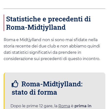
Statistiche e precedenti di
Roma-Midtjylland
Roma e Midtjylland non si sono mai sfidate nella
storia recente dei due club e non abbiamo quindi
dati statistici significativi da prendere in
considerazione sui precedenti di questo incontro.
Roma-Midtjylland:
stato di forma
Dopo le prime 12 gare, la
Roma
è
prima in