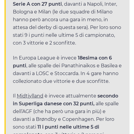
Serie A con 27 punti
, davanti a Napoli, Inter,
Bologna e Milan (le due squadre di Milano
hanno però ancora una gara in meno, in
attesa del derby di questa sera). Per loro sono
stati 9 i punti nelle ultime 5 di campionato,
con 3 vittorie e 2 sconfitte.
In Europa League è invece
18esima con 6
punti
, alle spalle dei Panathinaikos e Basilea e
davanti a LOSC e Stoccarda. In 4 gare hanno
collezionato due vittorie e due sconfitte.
Il
Midtjylland
è invece attualmente
secondo
in Superliga danese con 32 punti,
alle spalle
dell’AGF (che ha però una gara in più) e
davanti a Brøndby e Copenhagen. Per loro
sono stati
11 i punti nelle ultime 5 di