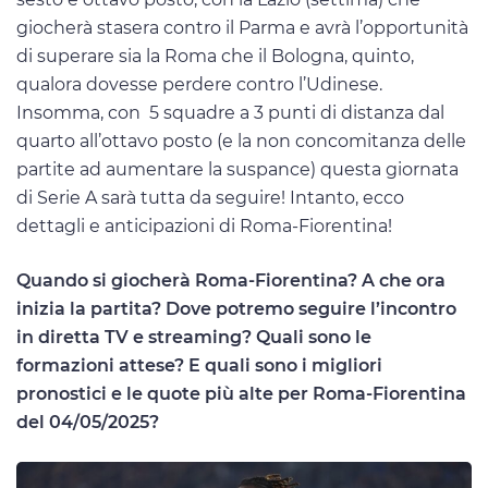
giocherà stasera contro il Parma e avrà l’opportunità
di superare sia la Roma che il Bologna, quinto,
qualora dovesse perdere contro l’Udinese.
Insomma, con 5 squadre a 3 punti di distanza dal
quarto all’ottavo posto (e la non concomitanza delle
partite ad aumentare la suspance) questa giornata
di Serie A sarà tutta da seguire! Intanto, ecco
dettagli e anticipazioni di Roma-Fiorentina!
Quando si giocherà Roma-Fiorentina? A che ora
inizia la partita? Dove potremo seguire l’incontro
in diretta TV e streaming? Quali sono le
formazioni attese? E quali sono i migliori
pronostici e le quote più alte per Roma-Fiorentina
del 04/05/2025?