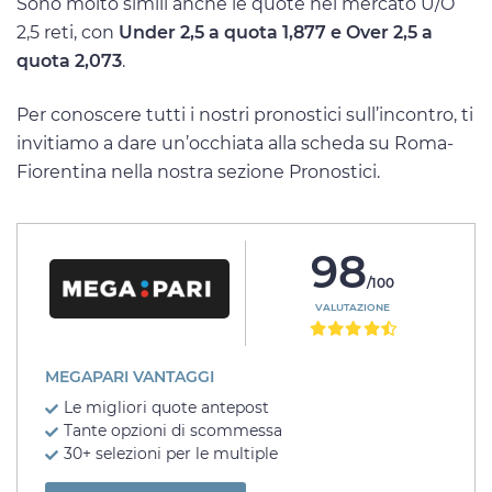
Sono molto simili anche le quote nel mercato U/O
2,5 reti, con
Under 2,5 a quota 1,877 e Over 2,5 a
quota 2,073
.
Per conoscere tutti i nostri pronostici sull’incontro, ti
invitiamo a dare un’occhiata alla scheda su Roma-
Fiorentina nella nostra sezione Pronostici.
98
/100
VALUTAZIONE
MEGAPARI VANTAGGI
Le migliori quote antepost
Tante opzioni di scommessa
30+ selezioni per le multiple