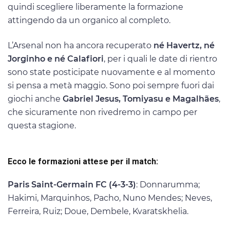
quindi scegliere liberamente la formazione
attingendo da un organico al completo.
L’Arsenal non ha ancora recuperato
né Havertz, né
Jorginho e né Calafiori
, per i quali le date di rientro
sono state posticipate nuovamente e al momento
si pensa a metà maggio. Sono poi sempre fuori dai
giochi anche
Gabriel Jesus, Tomiyasu e Magalhães
,
che sicuramente non rivedremo in campo per
questa stagione.
Ecco le formazioni attese per il match:
Paris Saint-Germain FC (4-3-3)
: Donnarumma;
Hakimi, Marquinhos, Pacho, Nuno Mendes; Neves,
Ferreira, Ruiz; Doue, Dembele, Kvaratskhelia.