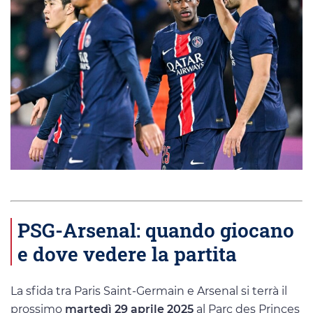
PSG-Arsenal: quando giocano
e dove vedere la partita
La sfida tra Paris Saint-Germain e Arsenal si terrà il
prossimo
martedì 29 aprile 2025
al Parc des Princes