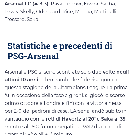
Arsenal FC (4-3-3)
: Raya; Timber, Kiwior, Saliba,
Lewis-Skelly; Odegaard, Rice, Merino; Martinelli,
Trossard, Saka.
Statistiche e precedenti di
PSG-Arsenal
Arsenal e PSG si sono scontrate solo
due volte negli
ultimi 10 anni
ed entrambe le sfide risalgono a
questa stagione della Champions League. La prima
fu in occasione della fase a gironi, si giocò lo scorso
primo ottobre a Londra e finì con la vittoria netta
per 2-0 dei padroni di casa. L’Arsenal andò subito in
vantaggio con le
reti di Havertz al 20’ e Saka al 35
’,
mentre al PSG furono negati dal VAR due calci di
rigore al 79° e all’80° minuto.