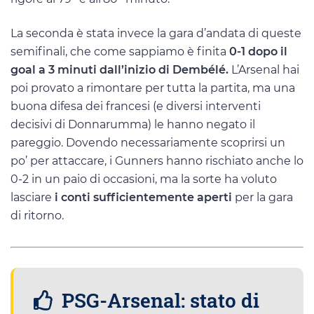
La seconda è stata invece la gara d’andata di queste
semifinali, che come sappiamo è finita
0-1 dopo il
goal a 3 minuti dall’inizio di Dembélé.
L’Arsenal hai
poi provato a rimontare per tutta la partita, ma una
buona difesa dei francesi (e diversi interventi
decisivi di Donnarumma) le hanno negato il
pareggio. Dovendo necessariamente scoprirsi un
po’ per attaccare, i Gunners hanno rischiato anche lo
0-2 in un paio di occasioni, ma la sorte ha voluto
lasciare
i conti sufficientemente aperti
per la gara
di ritorno.
PSG-Arsenal: stato di