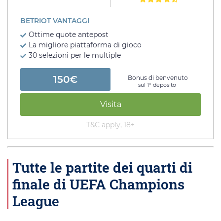
BETRIOT VANTAGGI
Ottime quote antepost
La migliore piattaforma di gioco
30 selezioni per le multiple
150€
Bonus di benvenuto
sul 1° deposito
Visita
T&C apply, 18+
Tutte le partite dei quarti di
finale di UEFA Champions
League