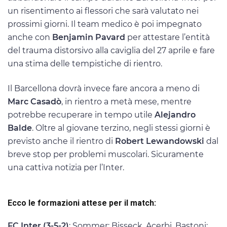
un risentimento ai flessori che sarà valutato nei
prossimi giorni. Il team medico è poi impegnato
anche con
Benjamin Pavard
per attestare l’entità
del trauma distorsivo alla caviglia del 27 aprile e fare
una stima delle tempistiche di rientro.
Il Barcellona dovrà invece fare ancora a meno di
Marc Casadò
, in rientro a metà mese, mentre
potrebbe recuperare in tempo utile
Alejandro
Balde
. Oltre al giovane terzino, negli stessi giorni è
previsto anche il rientro di
Robert Lewandowski
dal
breve stop per problemi muscolari. Sicuramente
una cattiva notizia per l’Inter.
Ecco le formazioni attese per il match:
FC Inter (3-5-2)
: Sommer; Bisseck, Acerbi, Bastoni;