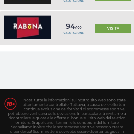
VALUTAZIONE
94
/100
VISITA
VALUTAZIONE
Nota: tutte le informazioni sul nostro sito Web sono state
attentamente controllate. Tuttavia, a causa delle offerte in
continua evoluzione dei fornitori di scommesse sportive,
potrebbero verificarsi delle deviazioni. In particolare, ti invitiamo a
ricontrollare le quote e le offerte di bonus sul sito web del relativo
fornitore. Si applicano i termini e le condizioni del fornitore.
Segnaliamo inoltre che le scommesse sportive possono creare
dipendenza! Scommettere dovrebbe essere divertente, gioca in