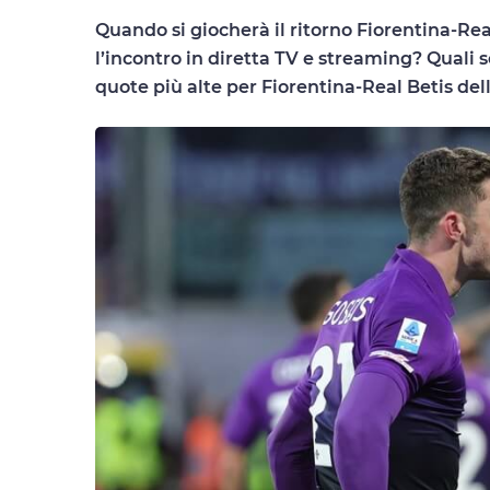
Quando si giocherà il ritorno Fiorentina-Rea
l’incontro in diretta TV e streaming? Quali s
quote più alte per Fiorentina-Real Betis del