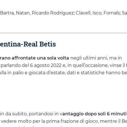
 Bartra, Natan, Ricardo Rodriguez; Clavell, Isco, Fornals; S
rentina-Real Betis
erano affrontate una sola volta
negli ultimi anni, ma in
 parlando del 6 agosto 2022 e, in quell’occasione, vinse il
lla in palio e giocata d’estate, dati e statistiche hanno 
fin da subito, portandosi in v
antaggio dopo soli 6 minuti
a vedere molto per la prima frazione di gioco, mentre il Bet