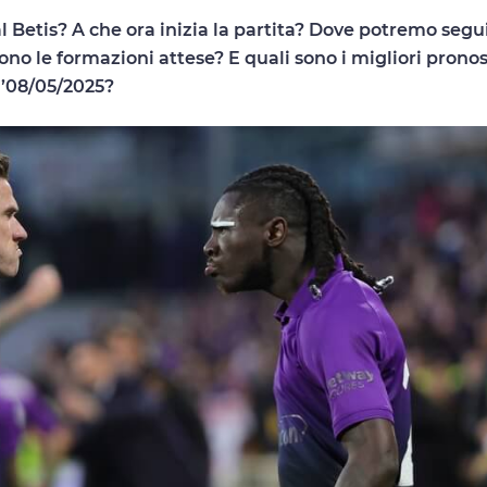
l Betis? A che ora inizia la partita? Dove potremo segu
ono le formazioni attese? E quali sono i migliori pronost
l’08/05/2025?