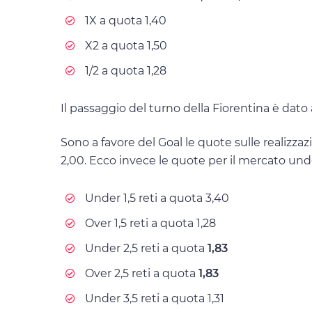
1X a quota 1,40
X2 a quota 1,50
1/2 a quota 1,28
Il passaggio del turno della Fiorentina è dato
Sono a favore del Goal le quote sulle realizzaz
2,00. Ecco invece le quote per il mercato und
Under 1,5 reti a quota 3,40
Over 1,5 reti a quota 1,28
Under 2,5 reti a quota
1,83
Over 2,5 reti a quota
1,83
Under 3,5 reti a quota 1,31