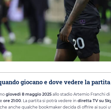
 quando giocano e dove vedere la partita
simo
giovedì 8 maggio 2025
allo stadio Artemio Franchi di
le
ore 21:00
. La partita si potrà vedere in
diretta TV su Sk
e che anche qualche bookmaker decida di offrire ai suoi u