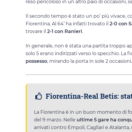
reso pericoloso in un altro paio di occasioni, s
Il secondo tempo è stato un po’ più vivace, con
Fiorentina. Al 64’ ha infatti trovato il
2-0 con 
trovare il
2-1 con Ranieri
.
In generale, non è stata una partita troppo aper
solo 5 erano indirizzati verso lo specchio. La 
possesso
, mirando la porta in sole 2 occasioni.
Fiorentina-Real Betis: sta
La Fiorentina è in un buon momento di fo
del 9 marzo. Nelle
ultime 5 gare ha conqu
arrivati contro Empoli, Cagliari e Atalanta