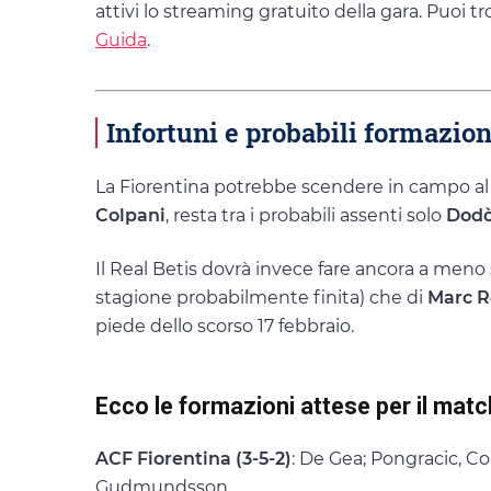
attivi lo streaming gratuito della gara. Puoi t
Guida
.
Infortuni e probabili formazion
La Fiorentina potrebbe scendere in campo al 
Colpani
, resta tra i probabili assenti solo
Dod
Il Real Betis dovrà invece fare ancora a meno 
stagione probabilmente finita) che di
Marc R
piede dello scorso 17 febbraio.
Ecco le formazioni attese per il matc
ACF Fiorentina (3-5-2)
: De Gea; Pongracic, Co
Gudmundsson.