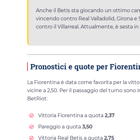
Anche il Betis sta giocando un ottimo c
vincendo contro Real Valladolid, Girona e S
contro il Villarreal. Attualmente, è sesta in c
Pronostici e quote per Fiorenti
La Fiorentina è data come favorita per la vitt
vicine a 2,50. Per il passaggio del turno sono i
BetRiot:
Vittoria Fiorentina a quota
2,37
Pareggio a quota
3,50
Vittoria Real Betis a quota
2,75