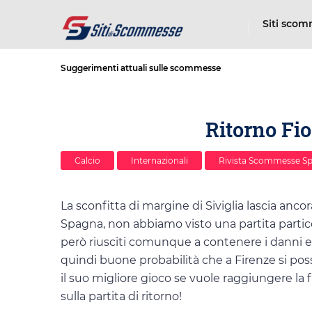
Siti sco
Suggerimenti attuali sulle scommesse
Ritorno Fio
Calcio
Internazionali
Rivista Scommesse Sp
La sconfitta di margine di Siviglia lascia ancor
Spagna, non abbiamo visto una partita partico
però riusciti comunque a contenere i danni e 
quindi buone probabilità che a Firenze si poss
il suo migliore gioco se vuole raggiungere la fi
sulla partita di ritorno!