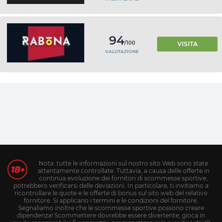
94
/100
VISITA
VALUTAZIONE
Nota: tutte le informazioni sul nostro sito Web sono state
attentamente controllate. Tuttavia, a causa delle offerte in
continua evoluzione dei fornitori di scommesse sportive,
potrebbero verificarsi delle deviazioni. In particolare, ti invitiamo a
ricontrollare le quote e le offerte di bonus sul sito web del relativo
fornitore. Si applicano i termini e le condizioni del fornitore.
Segnaliamo inoltre che le scommesse sportive possono creare
dipendenza! Scommettere dovrebbe essere divertente, gioca in