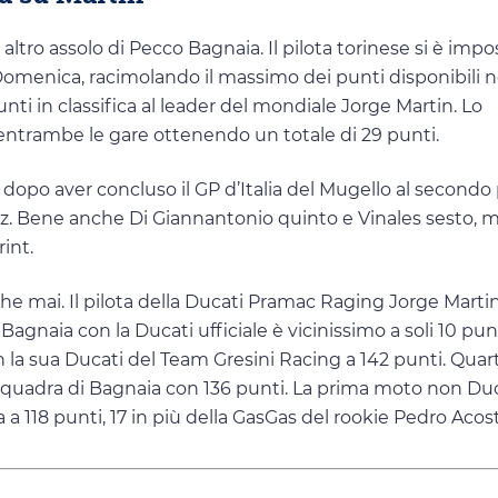
ltro assolo di Pecco Bagnaia. Il pilota torinese si è impo
 Domenica, racimolando il massimo dei punti disponibili n
nti in classifica al leader del mondiale Jorge Martin. Lo
 entrambe le gare ottenendo un totale di 29 punti.
opo aver concluso il GP d’Italia del Mugello al secondo 
z. Bene anche Di Giannantonio quinto e Vinales sesto, 
int.
 che mai. Il pilota della Ducati Pramac Raging Jorge Marti
gnaia con la Ducati ufficiale è vicinissimo a soli 10 punt
n la sua Ducati del Team Gresini Racing a 142 punti. Quar
squadra di Bagnaia con 136 punti. La prima moto non Duc
ca a 118 punti, 17 in più della GasGas del rookie Pedro Acos