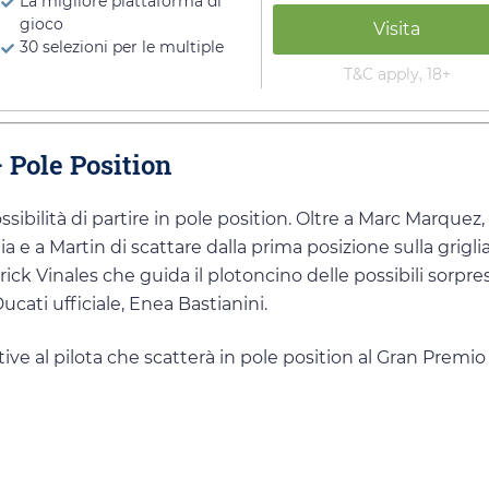
La migliore piattaforma di
gioco
Visita
30 selezioni per le multiple
T&C apply, 18+
Pole Position
ibilità di partire in pole position. Oltre a Marc Marquez, i
e a Martin di scattare dalla prima posizione sulla griglia
erick Vinales che guida il plotoncino delle possibili sorpre
Ducati ufficiale, Enea Bastianini.
tive al pilota che scatterà in pole position al Gran Premio