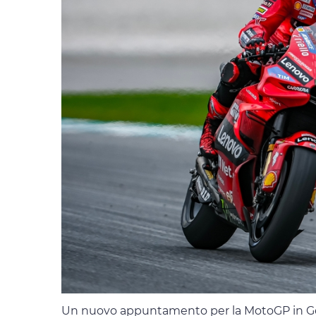
Un nuovo appuntamento per la MotoGP in Ger