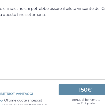
 ci indicano chi potrebbe essere il pilota vincente del G
 questo fine settimana:
150€
BETRIOT VANTAGGI
Bonus di benvenuto
Ottime quote antepost
sul 1° deposito