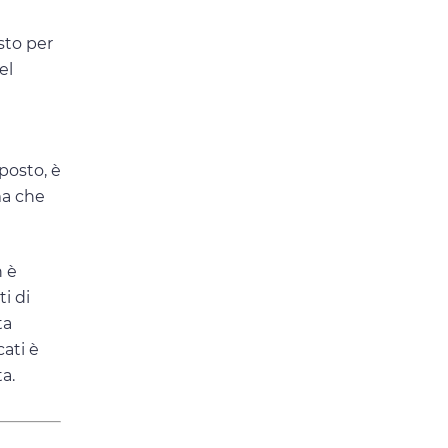
sto per
el
posto, è
ma che
n è
i di
ta
ati è
ta.