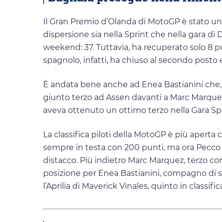
Il Gran Premio d’Olanda di MotoGP è stato un a
dispersione sia nella Sprint che nella gara di
weekend: 37. Tuttavia, ha recuperato solo 8 pu
spagnolo, infatti, ha chiuso al secondo posto
È andata bene anche ad Enea Bastianini che, d
giunto terzo ad Assen davanti a Marc Marque
aveva ottenuto un ottimo terzo nella Gara Spr
La classifica piloti della MotoGP è più aperta
sempre in testa con 200 punti, ma ora Pecco Ba
distacco. Più indietro Marc Marquez, terzo co
posizione per Enea Bastianini, compagno di 
l’Aprilia di Maverick Vinales, quinto in classifi