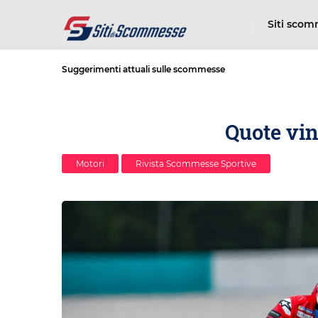
Siti sco
Suggerimenti attuali sulle scommesse
Quote vi
Motori
Rivista Scommesse Sportive