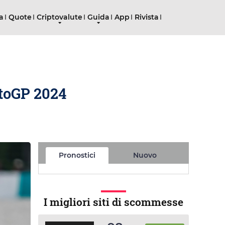
ta
Quote
Criptovalute
Guida
App
Rivista
toGP 2024
Pronostici
Nuovo
I migliori siti di scommesse