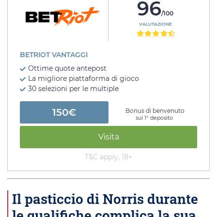
96
/100
VALUTAZIONE
BETRIOT VANTAGGI
Ottime quote antepost
La migliore piattaforma di gioco
30 selezioni per le multiple
150€
Bonus di benvenuto
sul 1° deposito
Visita
T&C apply, 18+
Il pasticcio di Norris durante
le qualifiche complica la sua