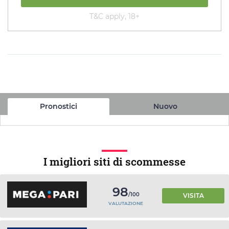
T&C apply, 18+
Pronostici
Nuovo
I migliori siti di scommesse
98
/100
VISITA
VALUTAZIONE