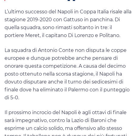
L’ultimo successo del Napoli in Coppa Italia risale alla
stagione 2019-2020 con Gattuso in panchina. Di
quella squadra, sono rimasti soltanto in tre: il
portiere Meret, il capitano Di Lorenzo e Politano.
La squadra di Antonio Conte non disputa le coppe
europee e dunque potrebbe anche pensare di
onorare questa competizione. A causa del decimo
posto ottenuto nella scorsa stagione, il Napoli ha
dovuto disputare anche il turno dei sedicesimi di
finale dove ha eliminato il Palermo con il punteggio
di 5-0.
Il prossimo incrocio del Napoli è agli ottavi di finale
sarà impegnativo, contro la Lazio di Baroni che
esprime un calcio solido, ma offensivo allo stesso