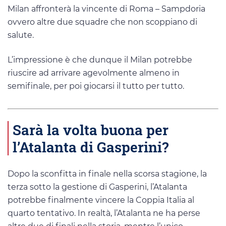
Milan affronterà la vincente di Roma – Sampdoria
ovvero altre due squadre che non scoppiano di
salute.
L’impressione è che dunque il Milan potrebbe
riuscire ad arrivare agevolmente almeno in
semifinale, per poi giocarsi il tutto per tutto.
Sarà la volta buona per
l’Atalanta di Gasperini?
Dopo la sconfitta in finale nella scorsa stagione, la
terza sotto la gestione di Gasperini, l’Atalanta
potrebbe finalmente vincere la Coppia Italia al
quarto tentativo. In realtà, l’Atalanta ne ha perse