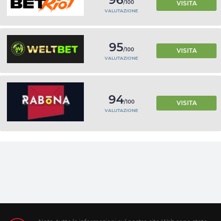
/100
VISITA
VALUTAZIONE
95
/100
VISITA
VALUTAZIONE
94
/100
VISITA
VALUTAZIONE