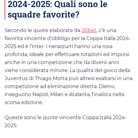
2024-2025: Quali sono le
squadre favorite?
Secondo le quote elaborate da
20bet
, c’è una
favorita vincente d’obbligo per la Coppa Italia 2024-
2025 ed è l’Inter. I nerazzurri hanno una rosa
profonda, ideale per effettuare rotazioni ed imporsi
anche in una competizione che da diversi anni
viene considerata minore. La qualità del gioco della
Juventus di Thiago Motta può altresì esaltarsi in una
competizione ad eliminazione diretta. Dietro,
inseguono Napoli, Milan e Atalanta, finalista nella
scorsa edizione.
Queste sono le quote vincente Coppa Italia 2024-
2025: