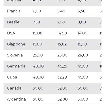
Polonia
4,50
3,50
4,00
3,
Francia
6,00
5,48
6,50
5,
Brasile
7,50
7,98
8,00
7,
USA
15,00
14,98
14,00
15
Giappone
15,00
15,02
15,00
15
Slovenia
25,00
25,00
26,00
21
Germania
40,00
45,25
45,00
10
Cuba
40,00
32,28
45,00
51
Canada
50,00
52,00
60,00
71
Argentina
50,00
52,00
50,00
21