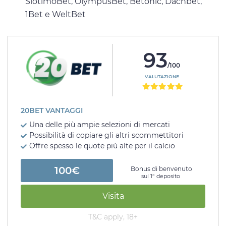
SlotimoBet, OlympusBet, Betonic, Dachbet,
1Bet e WeltBet
93
/100
VALUTAZIONE
20BET VANTAGGI
Una delle più ampie selezioni di mercati
Possibilità di copiare gli altri scommettitori
Offre spesso le quote più alte per il calcio
100€
Bonus di benvenuto
sul 1° deposito
Visita
T&C apply, 18+