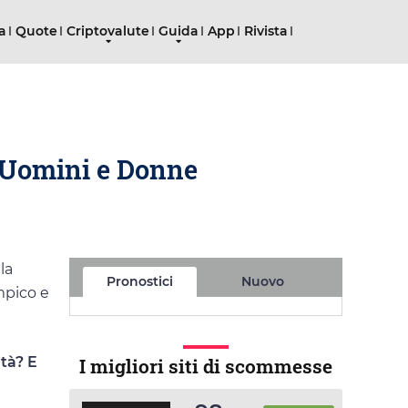
ta
Quote
Criptovalute
Guida
App
Rivista
– Uomini e Donne
la
Pronostici
Nuovo
impico e
tà? E
I migliori siti di scommesse