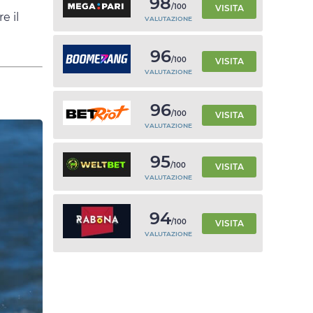
98
/100
VISITA
e il
VALUTAZIONE
96
/100
VISITA
VALUTAZIONE
96
/100
VISITA
VALUTAZIONE
95
/100
VISITA
VALUTAZIONE
94
/100
VISITA
VALUTAZIONE