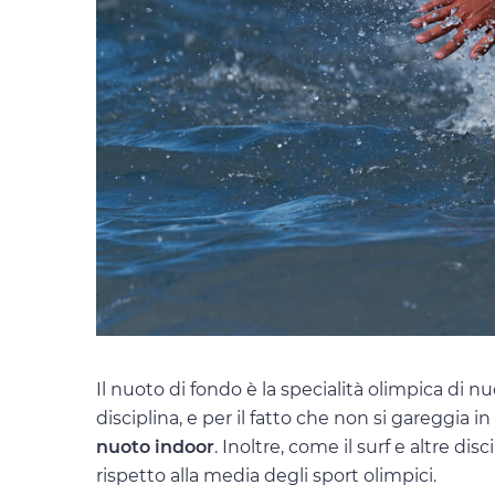
Il nuoto di fondo è la specialità olimpica di n
disciplina, e per il fatto che non si gareggia
nuoto indoor
. Inoltre, come il surf e altre d
rispetto alla media degli sport olimpici.