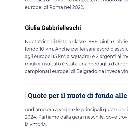
europei di Roma nel 2022.
Giulia Gabbrielleschi
Nuotatrice di Pistoia classe 1996, Giulia Gabri
fondo 10 km. Anche per lei sarà esordio assolu
agli europei (5 km a squadre) e 2 argenti ai m
miglior risultato è stata una medaglia d’argen
campionati europei di Belgrado ha invece vin
Quote per il nuoto di fondo all
Andiamo ora a vedere le principali quote per i
2024. Partiamo dalla gara maschile, dove trovi
la vittoria.