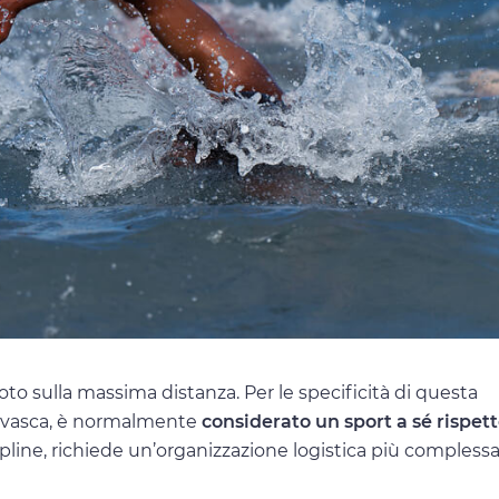
uoto sulla massima distanza. Per le specificità di questa
 in vasca, è normalmente
considerato un sport a sé rispett
iscipline, richiede un’organizzazione logistica più compless