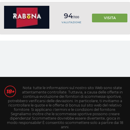
94
/100
VISITA
VALUTAZIONE
Nota: tutte le informazioni sul nostro sito Web sono state
attentamente controllate. Tuttavia, a causa delle offerte in
continua evoluzione dei fornitori di scommesse sportive,
potrebbero verificarsi delle deviazioni. In particolare, ti invitiamo a
ricontrollare le quote e le offerte di bonus sul sito web del relativo
fornitore. Si applicano i termini e le condizioni del fornitore.
Segnaliamo inoltre che le scommesse sportive possono creare
dipendenza! Scommettere dovrebbe essere divertente, gioca in
modo responsabile! È consentito scommettere solo a partire dai 18
anni.