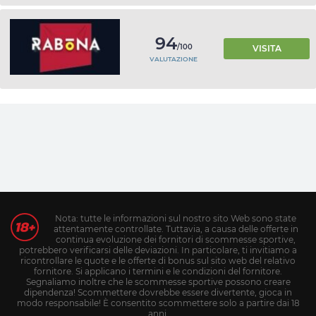
94
/100
VISITA
VALUTAZIONE
Nota: tutte le informazioni sul nostro sito Web sono state
attentamente controllate. Tuttavia, a causa delle offerte in
continua evoluzione dei fornitori di scommesse sportive,
potrebbero verificarsi delle deviazioni. In particolare, ti invitiamo a
ricontrollare le quote e le offerte di bonus sul sito web del relativo
fornitore. Si applicano i termini e le condizioni del fornitore.
Segnaliamo inoltre che le scommesse sportive possono creare
dipendenza! Scommettere dovrebbe essere divertente, gioca in
modo responsabile! È consentito scommettere solo a partire dai 18
anni.