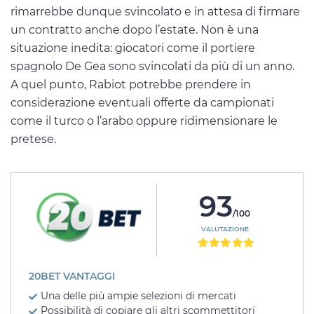
rimarrebbe dunque svincolato e in attesa di firmare
un contratto anche dopo l’estate. Non è una
situazione inedita: giocatori come il portiere
spagnolo De Gea sono svincolati da più di un anno.
A quel punto, Rabiot potrebbe prendere in
considerazione eventuali offerte da campionati
come il turco o l’arabo oppure ridimensionare le
pretese.
93
/100
VALUTAZIONE
20BET VANTAGGI
Una delle più ampie selezioni di mercati
Possibilità di copiare gli altri scommettitori