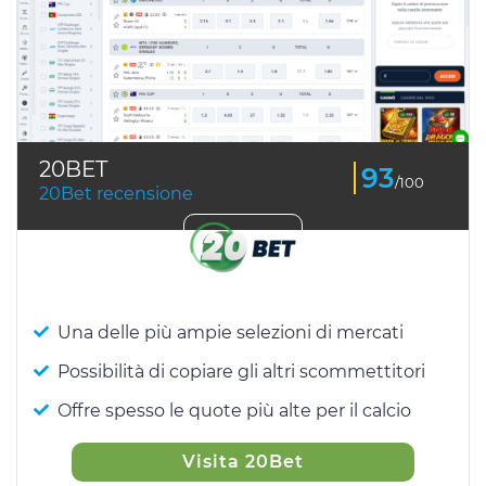
20BET
93
/100
20Bet recensione
Una delle più ampie selezioni di mercati
Possibilità di copiare gli altri scommettitori
Offre spesso le quote più alte per il calcio
Visita 20Bet