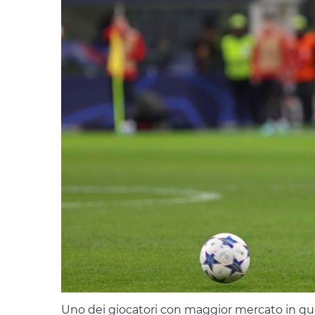
Uno dei giocatori con maggior mercato in q