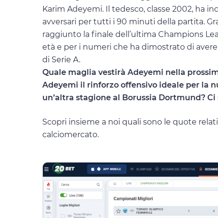
Karim Adeyemi. Il tedesco, classe 2002, ha inca
avversari per tutti i 90 minuti della partita. 
raggiunto la finale dell’ultima Champions Lea
età e per i numeri che ha dimostrato di aver
di Serie A.
Quale maglia vestirà Adeyemi nella prossim
Adeyemi il rinforzo offensivo ideale per la
un’altra stagione al Borussia Dortmund? Ci
Scopri insieme a noi quali sono le quote rela
calciomercato.