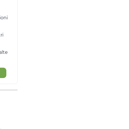
ioni
ri
alte