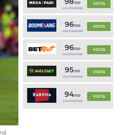
98
/100
VISITA
VALUTAZIONE
96
/100
VISITA
VALUTAZIONE
96
/100
VISITA
VALUTAZIONE
95
/100
VISITA
VALUTAZIONE
94
/100
VISITA
VALUTAZIONE
und