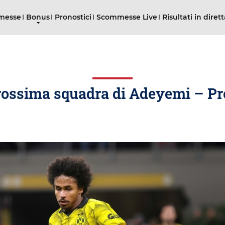
mmesse
Bonus
Pronostici
Scommesse Live
Risultati in diret
rossima squadra di Adeyemi – Pre