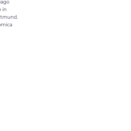
iago
 in
ortmund.
nomica