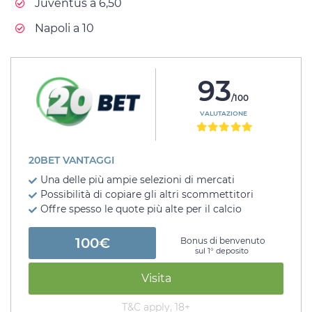
Juventus a 6,50
Napoli a 10
93
/100
VALUTAZIONE
20BET VANTAGGI
Una delle più ampie selezioni di mercati
Possibilità di copiare gli altri scommettitori
Offre spesso le quote più alte per il calcio
100€
Bonus di benvenuto
sul 1° deposito
Visita
T&C apply, 18+