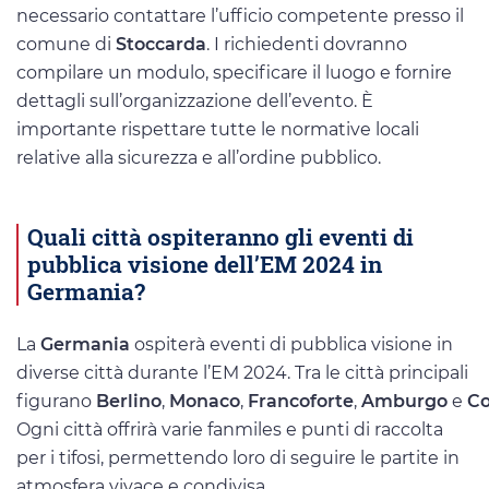
necessario contattare l’ufficio competente presso il
comune di
Stoccarda
. I richiedenti dovranno
compilare un modulo, specificare il luogo e fornire
dettagli sull’organizzazione dell’evento. È
importante rispettare tutte le normative locali
relative alla sicurezza e all’ordine pubblico.
Quali città ospiteranno gli eventi di
pubblica visione dell’EM 2024 in
Germania?
La
Germania
ospiterà eventi di pubblica visione in
diverse città durante l’EM 2024. Tra le città principali
figurano
Berlino
,
Monaco
,
Francoforte
,
Amburgo
e
Co
Ogni città offrirà varie fanmiles e punti di raccolta
per i tifosi, permettendo loro di seguire le partite in
atmosfera vivace e condivisa.