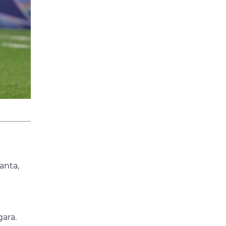
anta,
ara.