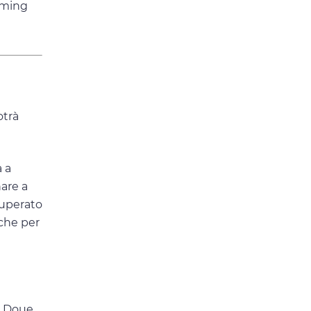
aming
otrà
 a
are a
superato
iche per
; Doue,