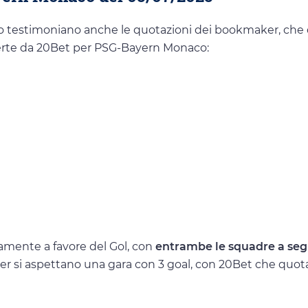
 lo testimoniano anche le quotazioni dei bookmaker, ch
fferte da 20Bet per PSG-Bayern Monaco:
amente a favore del Gol, con
entrambe le squadre a seg
ker si aspettano una gara con 3 goal, con 20Bet che quo