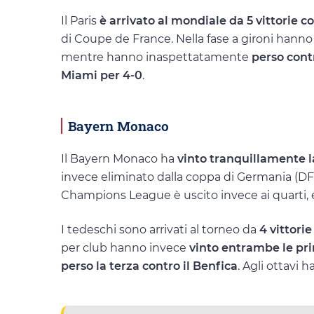
Il Paris
è arrivato al mondiale da 5 vittorie c
di Coupe de France. Nella fase a gironi hann
mentre hanno inaspettatamente
perso cont
Miami per 4-0
.
Bayern Monaco
Il Bayern Monaco ha
vinto tranquillamente 
invece eliminato dalla coppa di Germania (DFB-P
Champions League è uscito invece ai quarti, el
I tedeschi sono arrivati al torneo da
4 vittorie
per club hanno invece
vinto entrambe le pr
perso la terza contro il Benfica
. Agli ottavi