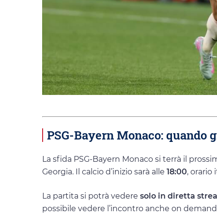
PSG-Bayern Monaco: quando gio
La sfida PSG-Bayern Monaco si terrà il pross
Georgia. Il calcio d’inizio sarà alle
18:00
, orario 
La partita si potrà vedere
solo in diretta str
possibile vedere l’incontro anche on demand