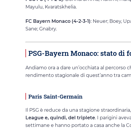
Mayulu, Kvaratskhelia.
FC Bayern Monaco (4-2-3-1)
: Neuer; Boey, Upa
Sane; Gnabry.
PSG-Bayern Monaco: stato di 
Andiamo ora a dare un’occhiata al percorso c
rendimento stagionale di quest’anno tra ca
Paris Saint-Germain
Il PSG è reduce da una stagione straordinaria,
League e, quindi, del triplete
. I parigini av
settimane e hanno portato a casa anche la C