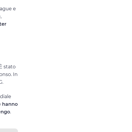
eague e
,
ter
È stato
onso. In
G.
diale
e
hanno
mengo
.