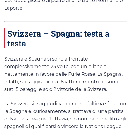
potrebbe giocare al posto di uno tra Le Normand e
Laporte.
Svizzera – Spagna: testa a
testa
Svizzera e Spagna si sono affrontate
complessivamente 25 volte, con un bilancio
nettamente in favore delle Furie Rosse. La Spagna,
infatti, si è aggiuidicata 18 vittorie mentre ci sono
stati 5 pareggi e solo 2 vittorie della Svizzera.
La Svizzera si è aggiudicata proprio l’ultima sfida con
la Spagna e, curiosamente, si trattava di una partita
di Nations League. Tuttavia, ciò non ha impedito agli
spagnoli di qualificarsi e vincere la Nations League