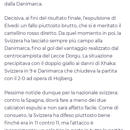
dalla Danimarca.
Decisiva, ai fini del risultato finale, l’espulsione di
Elvedi: un fallo piuttosto brutto, che si è meritato il
cartellino rosso diretto. Da quel momento in poi, la
Svizzera ha lasciato sempre più campo alla
Danimarca, fino al gol del vantaggio realizzato dal
centrocampista del Lecce Dorgu. La situazione
precipitava con il doppio giallo ai danni di Xhaka:
Svizzera in 9 e Danimarca che chiudeva la partita
con il 2-0 ad opera di Hojberg.
Pessime notizie dunque per la nazionale svizzera:
contro la Spagna, dovrà fare a meno dei due
calciatori espulsi e non sarà affatto facile. Come di
consueto, la Svizzera ha difeso piuttosto bene
finché era in 11 contro 11, ma l’attacco è