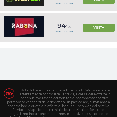
VALUTAZIONE
94
/100
VISITA
VALUTAZIONE
Nota: tutte le informazioni sul nostro sito Web sono state
attentamente controllate. Tuttavia, a causa delle offerte in
continua evoluzione dei fornitori di scommesse sportive,
potrebbero verificarsi delle deviazioni. In particolare, ti invitiamo a
ricontrollare le quote e le offerte di bonus sul sito web del relativo
fornitore. Si applicano i termini e le condizioni del fornitore.
Segnaliamo inoltre che le scommesse sportive possono creare