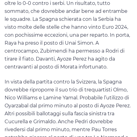
oltre lo 0-0 contro i serbi. Un risultato, tutto
sommato, che dovrebbe andar bene ad entrambe
le squadre. La Spagna schierata con la Serbia ha
visto molte delle stelle che hanno vinto Euro 2024,
con pochissime eccezioni, una per reparto. In porta,
Raya ha preso il posto di Unai Simon. A
centrocampo, Zubimendi ha permesso a Rodri di
tirare il fiato. Davanti, Ayoze Perez ha agito da
centravanti al posto di Morata infortunato.
In vista della partita contro la Svizzera, la Spagna
dovrebbe riproporre il suo trio di trequartisti Olmo,
Nico Williams e Lamine Yamal. Probabile l’utilizzo di
Oyarzabal dal primo minuto al posto di Ayoze Perez.
Altri possibili ballotaggi sulla fascia sinistra tra
Cucurella e Grimaldo. Anche Pedri dovrebbe
rivedersi dal primo minuto, mentre Pau Torres