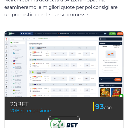
esamineremo le migliori quote per poi consigliare
un pronostico per le tue scommesse.
20BET
93
/100
20Bet recensione