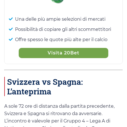
Una delle più ampie selezioni di mercati
Possibilità di copiare gli altri scommettitori
Offre spesso le quote più alte per il calcio
Visita 20Bet
Svizzera vs Spagna:
L’anteprima
A sole 72 ore di distanza dalla partita precedente,
Svizzera e Spagna si ritrovano da avversarie.
L’incontro è valevole per il Gruppo 4 – Lega A di