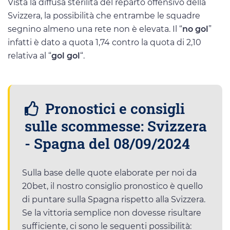
Vista la diffusa sterilità del reparto offensivo della
Svizzera, la possibilità che entrambe le squadre
segnino almeno una rete non è elevata. Il “
no gol
”
infatti è dato a quota 1,74 contro la quota di 2,10
relativa al “
gol gol
“.
Pronostici e consigli
sulle scommesse: Svizzera
- Spagna del 08/09/2024
Sulla base delle quote elaborate per noi da
20bet, il nostro consiglio pronostico è quello
di puntare sulla Spagna rispetto alla Svizzera.
Se la vittoria semplice non dovesse risultare
sufficiente, ci sono le seguenti possibilità: