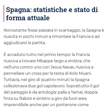
Spagna: statistiche e stato di
forma attuale
Nonostante fosse passata in svantaggio, la Spagna è
riuscita in pochi minuti a rimontare la Francia e ad
aggiudicarsi la partita.
È accaduto tutto nel primo tempo: la Francia
riusciva a trovare Mbappe largo a sinistra, che
nell’uno contro uno con Jesus Navas, riusciva a
pennellare un cross per la testa di Kolo Muani.
Tuttavia, nel giro di quattro minuti la Spagna
collezionava due gol capolavoro. Soprattutto il gol
del pareggio è da antologia: palla a Yamal, doppia
finta su Rabiot e sinistro a giro da fuori area
imprendibile anche per un portierone come