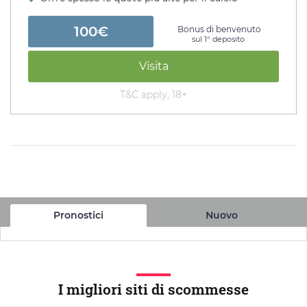
100€
Bonus di benvenuto
sul 1° deposito
Visita
T&C apply, 18+
Pronostici
Nuovo
I migliori siti di scommesse