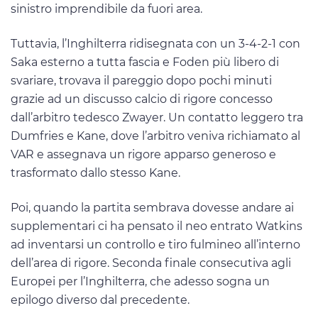
sinistro imprendibile da fuori area.
Tuttavia, l’Inghilterra ridisegnata con un 3-4-2-1 con
Saka esterno a tutta fascia e Foden più libero di
svariare, trovava il pareggio dopo pochi minuti
grazie ad un discusso calcio di rigore concesso
dall’arbitro tedesco Zwayer. Un contatto leggero tra
Dumfries e Kane, dove l’arbitro veniva richiamato al
VAR e assegnava un rigore apparso generoso e
trasformato dallo stesso Kane.
Poi, quando la partita sembrava dovesse andare ai
supplementari ci ha pensato il neo entrato Watkins
ad inventarsi un controllo e tiro fulmineo all’interno
dell’area di rigore. Seconda finale consecutiva agli
Europei per l’Inghilterra, che adesso sogna un
epilogo diverso dal precedente.