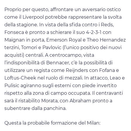
Proprio per questo, affrontare un avversario ostico
come il Liverpool potrebbe rappresentare la svolta
della stagione. In vista della sfida contro i Reds,
Fonseca è pronto a schierare il suo 4-2-3-1 con
Maignan in porta, Emerson Royal e Theo Hernandez
terzini, Tomori e Pavlovic (l’unico positivo dei nuovi
acquisti) centrali. A centrocampo, vista
l’indisponibilità di Bennacer, c’è la possibilità di
utilizzare un regista come Reijnders con Fofana e
Loftus-Cheek nel ruolo di mezzali. In attacco, Leao e
Pulisic agiranno sugli esterni con piede invertito
rispetto alla zona di campo occupata. Il centravanti
sarà il ristabilito Morata, con Abraham pronto a
subentrare dalla panchina.
Questa la probabile formazione del Milan: