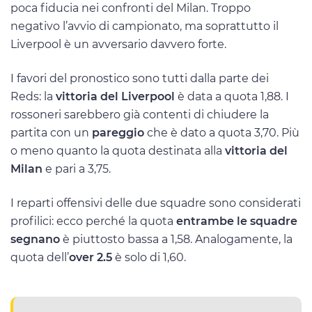
poca fiducia nei confronti del Milan. Troppo
negativo l’avvio di campionato, ma soprattutto il
Liverpool è un avversario davvero forte.
I favori del pronostico sono tutti dalla parte dei
Reds: la
vittoria del Liverpool
è data a quota 1,88. I
rossoneri sarebbero già contenti di chiudere la
partita con un
pareggio
che è dato a quota 3,70. Più
o meno quanto la quota destinata alla
vittoria del
Milan
e pari a 3,75.
I reparti offensivi delle due squadre sono considerati
profilici: ecco perché la quota
entrambe le squadre
segnano
è piuttosto bassa a 1,58. Analogamente, la
quota dell’
over 2.5
è solo di 1,60.