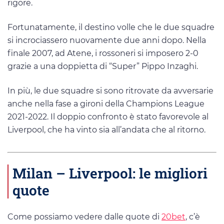
rigore.
Fortunatamente, il destino volle che le due squadre
si incrociassero nuovamente due anni dopo. Nella
finale 2007, ad Atene, i rossoneri si imposero 2-0
grazie a una doppietta di “Super” Pippo Inzaghi.
In più, le due squadre si sono ritrovate da avversarie
anche nella fase a gironi della Champions League
2021-2022. Il doppio confronto è stato favorevole al
Liverpool, che ha vinto sia all’andata che al ritorno.
Milan – Liverpool: le migliori
quote
Come possiamo vedere dalle quote di
20bet
, c’è