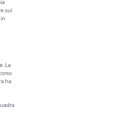
ia
re sui
 in
e. La
corso
ra ha
squadra