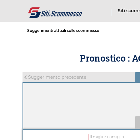
Siti sco
Suggerimenti attuali sulle scommesse
Pronostico : A
Suggerimento precedente
Il miglior consiglio