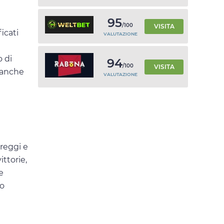
95
/100
VISITA
icati
VALUTAZIONE
o di
94
/100
VISITA
a anche
VALUTAZIONE
areggi e
ittorie,
e
to