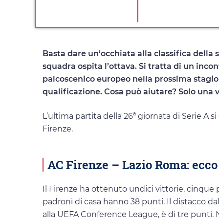
Basta dare un’occhiata alla classifica della 
squadra ospita l’ottava. Si tratta di un inc
palcoscenico europeo nella prossima stagion
qualificazione. Cosa può aiutare? Solo una v
L’ultima partita della 26ª giornata di Serie A s
Firenze.
AC Firenze – Lazio Roma: ecco 
Il Firenze ha ottenuto undici vittorie, cinque 
padroni di casa hanno 38 punti. Il distacco da
alla UEFA Conference League, è di tre punti. N