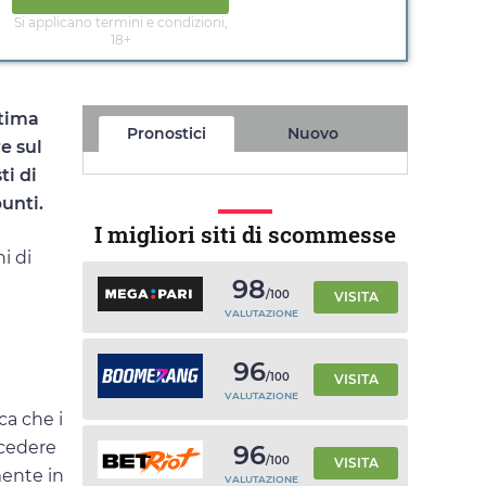
Si applicano termini e condizioni,
18+
ttima
Pronostici
Nuovo
e sul
ti di
unti.
I migliori siti di scommesse
i di
98
/100
VISITA
VALUTAZIONE
96
/100
VISITA
VALUTAZIONE
ca che i
ccedere
96
/100
VISITA
mente in
VALUTAZIONE