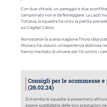
Con due vittorie, un pareggio e due sconfitte, 
campionato non è da festeggiare. La Lazio ha 
Tuttavia, la squadra ha vinto la partita precede
sul Cagliari Calcio.
Nonostante la scarsa stagione finora disputata,
Monaco ha vissuto un’esperienza dolorosa nel
hanno meritato di vincere per 1:0 contro i ca
Consigli per le scommesse e 
(26.02.24)
Entrambe le squadre si presentano all’inco
essere soddisfatte delle loro prestazioni 