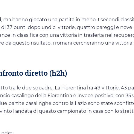
 ma hanno giocato una partita in meno. I secondi classif
di 37 punti dopo undici vittorie, quattro pareggi e nove
renze in classifica con una vittoria in trasferta nel recuper
re da questo risultato, i romani cercheranno una vittori
fronto diretto (h2h)
tto tra le due squadre. La Fiorentina ha 49 vittorie, 43 p
lancio casalingo della Fiorentina è invece positivo, con 35 v
 due partite casalinghe contro la Lazio sono state sconfitt
 vinto l’andata di questo campionato in casa con lo stret
uadre: