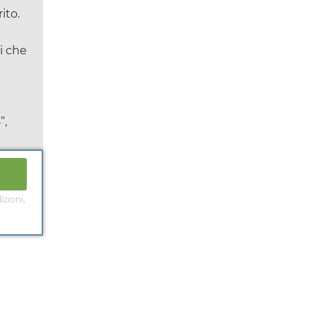
ito.
i che
”,
izioni,