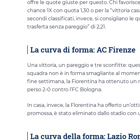
offre le quote giuste per questo. Chi favorisc
chance 1X con quota 1,30 o per la “vittoria ca
secondi classificati, invece, si consigliano le 
trasferta senza pareggio” di 2,21.
La curva di forma: AC Firenze
Una vittoria, un pareggio e tre sconfitte: ques
squadra non è in forma smagliante al momento.
fine settimana, la Fiorentina ha ottenuto un m
perso 2-0 contro l’FC Bologna.
In casa, invece, la Florentina ha offerto un’ot
promossa, è stato eliminato dallo stadio con u
La curva della forma: Lazio R