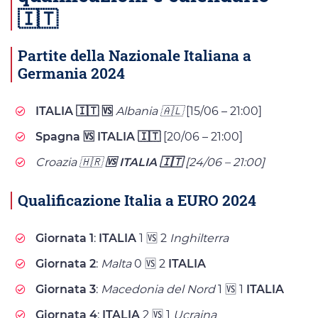
🇮🇹
Partite della Nazionale Italiana a
Germania 2024
ITALIA 🇮🇹
🆚
Albania 🇦🇱
[15/06 – 21:00]
Spagna
🆚 ITALIA 🇮🇹
[20/06 – 21:00]
Croazia 🇭🇷
🆚 ITALIA 🇮🇹
[24/06 – 21:00]
Qualificazione Italia a EURO 2024
Giornata 1
:
ITALIA
1 🆚 2
Inghilterra
Giornata 2
:
Malta
0 🆚 2
ITALIA
Giornata 3
:
Macedonia del Nord
1 🆚 1
ITALIA
Giornata 4
:
ITALIA
2 🆚 1
Ucraina