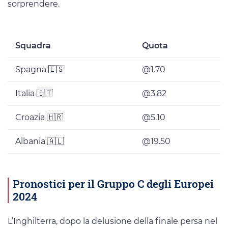
sorprendere.
Squadra
Quota
Spagna 🇪🇸
@1.70
Italia 🇮🇹
@3.82
Croazia 🇭🇷
@5.10
Albania 🇦🇱
@19.50
Pronostici per il Gruppo C degli Europei
2024
L’Inghilterra, dopo la delusione della finale persa nel