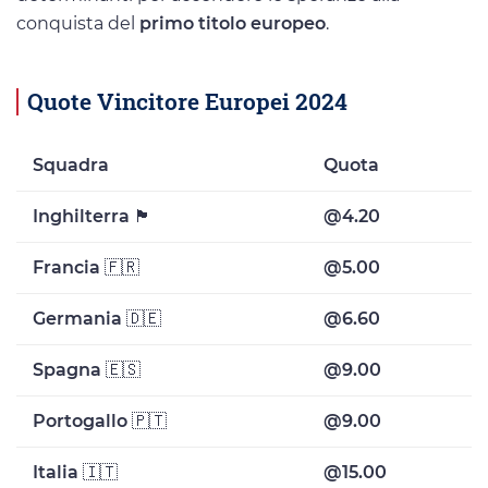
conquista del
primo titolo europeo
.
Quote Vincitore Europei 2024
Squadra
Quota
Inghilterra
🏴
@4.20
Francia
🇫🇷
@5.00
Germania
🇩🇪
@6.60
Spagna
🇪🇸
@9.00
Portogallo
🇵🇹
@9.00
Italia
🇮🇹
@15.00