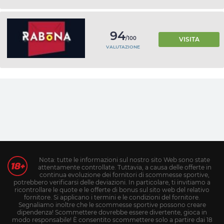
94
/100
VISITA
VALUTAZIONE
Nota: tutte le informazioni sul nostro sito Web sono state
attentamente controllate. Tuttavia, a causa delle offerte in
continua evoluzione dei fornitori di scommesse sportive,
potrebbero verificarsi delle deviazioni. In particolare, ti invitiamo a
ricontrollare le quote e le offerte di bonus sul sito web del relativo
fornitore. Si applicano i termini e le condizioni del fornitore.
Segnaliamo inoltre che le scommesse sportive possono creare
dipendenza! Scommettere dovrebbe essere divertente, gioca in
modo responsabile! È consentito scommettere solo a partire dai 18