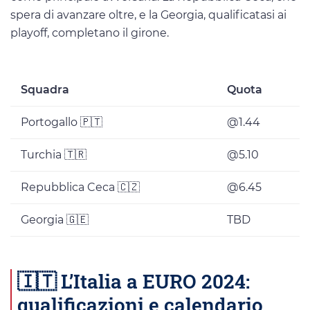
spera di avanzare oltre, e la Georgia, qualificatasi ai
playoff, completano il girone.
Squadra
Quota
Portogallo 🇵🇹
@1.44
Turchia 🇹🇷
@5.10
Repubblica Ceca 🇨🇿
@6.45
Georgia 🇬🇪
TBD
🇮🇹 L’Italia a EURO 2024:
qualificazioni e calendario