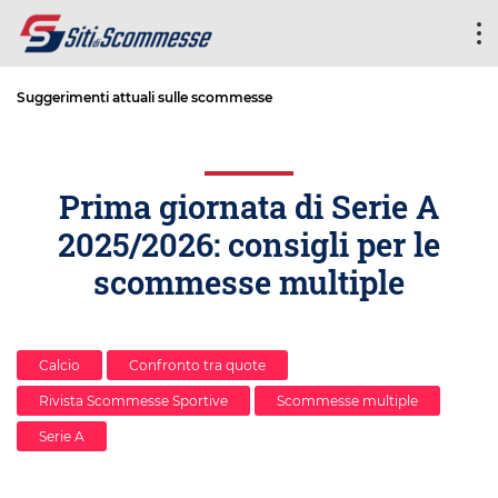
Suggerimenti attuali sulle scommesse
Prima giornata di Serie A
2025/2026: consigli per le
scommesse multiple
Calcio
Confronto tra quote
Rivista Scommesse Sportive
Scommesse multiple
Serie A