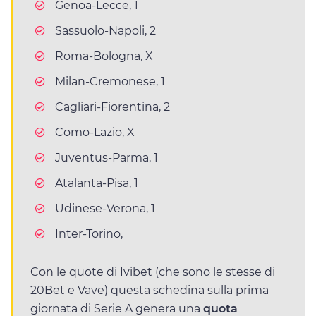
Genoa-Lecce, 1
Sassuolo-Napoli, 2
Roma-Bologna, X
Milan-Cremonese, 1
Cagliari-Fiorentina, 2
Como-Lazio, X
Juventus-Parma, 1
Atalanta-Pisa, 1
Udinese-Verona, 1
Inter-Torino,
Con le quote di Ivibet (che sono le stesse di
20Bet e Vave) questa schedina sulla prima
giornata di Serie A genera una
quota