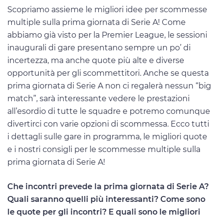
Scopriamo assieme le migliori idee per scommesse
multiple sulla prima giornata di Serie A! Come
abbiamo già visto per la Premier League, le sessioni
inaugurali di gare presentano sempre un po’ di
incertezza, ma anche quote più alte e diverse
opportunità per gli scommettitori. Anche se questa
prima giornata di Serie A non ci regalerà nessun “big
match”, sarà interessante vedere le prestazioni
all’esordio di tutte le squadre e potremo comunque
divertirci con varie opzioni di scommessa. Ecco tutti
i dettagli sulle gare in programma, le migliori quote
e i nostri consigli per le scommesse multiple sulla
prima giornata di Serie A!
Che incontri prevede la prima giornata di Serie A?
Quali saranno quelli più interessanti? Come sono
le quote per gli incontri? E quali sono le migliori