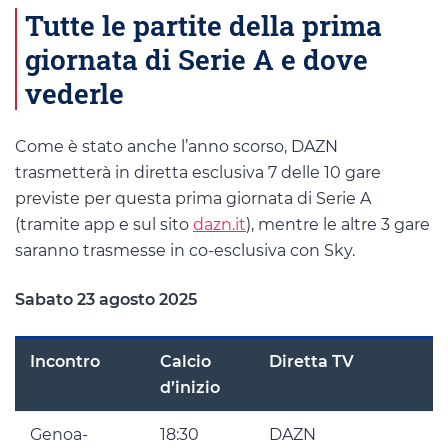
Tutte le partite della prima
giornata di Serie A e dove
vederle
Come è stato anche l’anno scorso, DAZN
trasmetterà in diretta esclusiva 7 delle 10 gare
previste per questa prima giornata di Serie A
(tramite app e sul sito
dazn.it
), mentre le altre 3 gare
saranno trasmesse in co-esclusiva con Sky.
Sabato 23 agosto 2025
Incontro
Calcio
Diretta TV
d’inizio
Genoa-
18:30
DAZN