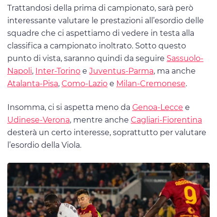
Trattandosi della prima di campionato, sarà però
interessante valutare le prestazioni all’esordio delle
squadre che ci aspettiamo di vedere in testa alla
classifica a campionato inoltrato. Sotto questo
punto di vista, saranno quindi da seguire
Sassuolo-
Napoli
,
Inter-Torino
e
Juventus-Parma
, ma anche
Atalanta-Pisa
,
Como-Lazio
e
Milan-Cremonese
.
Insomma, ci si aspetta meno da
Genoa-Lecce
e
Udinese-Verona
, mentre anche
Cagliari-Fiorentina
desterà un certo interesse, soprattutto per valutare
l’esordio della Viola.