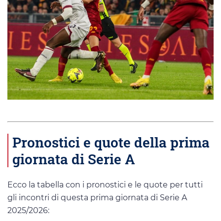
Pronostici e quote della prima
giornata di Serie A
Ecco la tabella con i pronostici e le quote per tutti
gli incontri di questa prima giornata di Serie A
2025/2026: