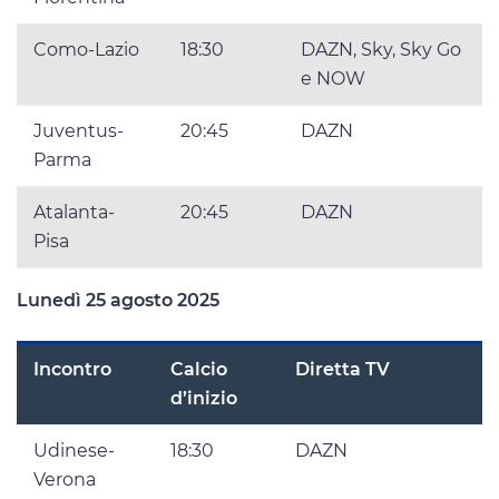
Como-Lazio
18:30
DAZN, Sky, Sky Go
e NOW
Juventus-
20:45
DAZN
Parma
Atalanta-
20:45
DAZN
Pisa
Lunedì 25 agosto 2025
Incontro
Calcio
Diretta TV
d’inizio
Udinese-
18:30
DAZN
Verona