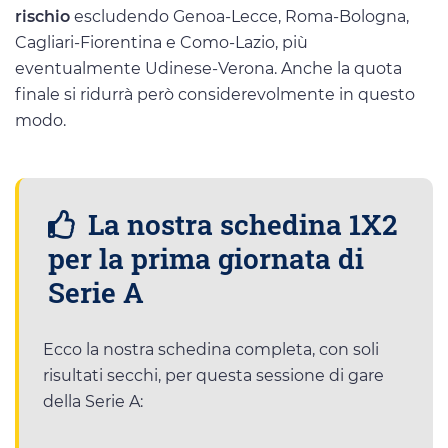
rischio
escludendo Genoa-Lecce, Roma-Bologna,
Cagliari-Fiorentina e Como-Lazio, più
eventualmente Udinese-Verona. Anche la quota
finale si ridurrà però considerevolmente in questo
modo.
La nostra schedina 1X2
per la prima giornata di
Serie A
Ecco la nostra schedina completa, con soli
risultati secchi, per questa sessione di gare
della Serie A: