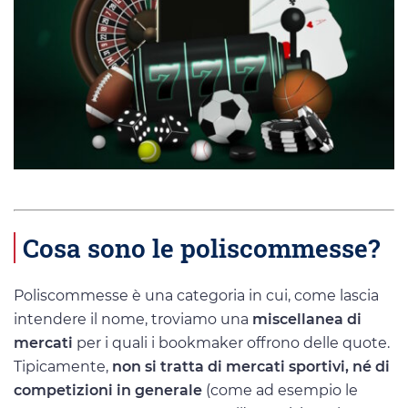
Cosa sono le poliscommesse?
Poliscommesse è una categoria in cui, come lascia
intendere il nome, troviamo una
miscellanea di
mercati
per i quali i bookmaker offrono delle quote.
Tipicamente,
non si tratta di mercati sportivi, né di
competizioni in generale
(come ad esempio le