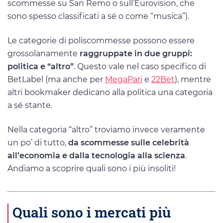
scommesse su San Remo o sull’Eurovision, che
sono spesso classificati a sé o come “musica”).
Le categorie di poliscommesse possono essere
grossolanamente
raggruppate in due gruppi:
politica e “altro”
. Questo vale nel caso specifico di
BetLabel (ma anche per
MegaPari
e
22Bet
), mentre
altri bookmaker dedicano alla politica una categoria
a sé stante.
Nella categoria “altro” troviamo invece veramente
un po’ di tutto,
da scommesse sulle celebrità
all’economia e dalla tecnologia alla scienza
.
Andiamo a scoprire quali sono i più insoliti!
Quali sono i mercati più