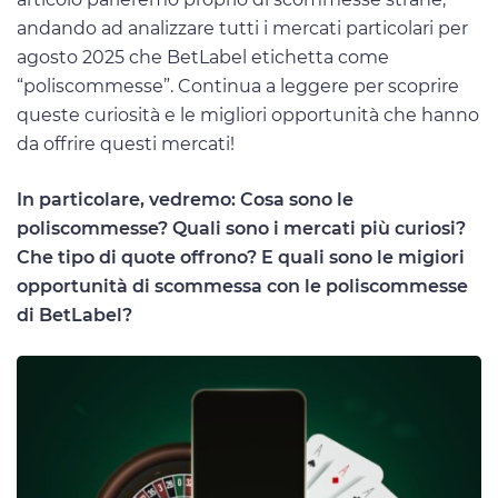
andando ad analizzare tutti i mercati particolari per
agosto 2025 che BetLabel etichetta come
“poliscommesse”. Continua a leggere per scoprire
queste curiosità e le migliori opportunità che hanno
da offrire questi mercati!
In particolare, vedremo: Cosa sono le
poliscommesse? Quali sono i mercati più curiosi?
Che tipo di quote offrono? E quali sono le migiori
opportunità di scommessa con le poliscommesse
di BetLabel?