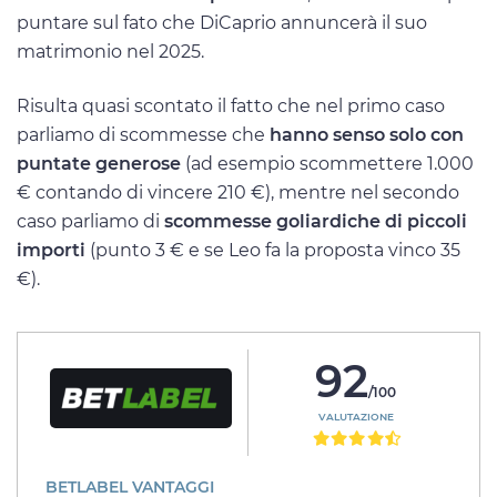
puntare sul fato che DiCaprio annuncerà il suo
matrimonio nel 2025.
Risulta quasi scontato il fatto che nel primo caso
parliamo di scommesse che
hanno senso solo con
puntate generose
(ad esempio scommettere 1.000
€ contando di vincere 210 €), mentre nel secondo
caso parliamo di
scommesse goliardiche di piccoli
importi
(punto 3 € e se Leo fa la proposta vinco 35
€).
92
/100
VALUTAZIONE
BETLABEL VANTAGGI