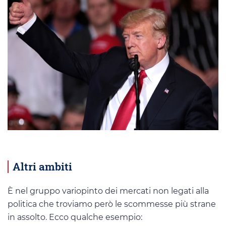
Altri ambiti
È nel gruppo variopinto dei mercati non legati alla
politica che troviamo però le scommesse più strane
in assolto. Ecco qualche esempio: