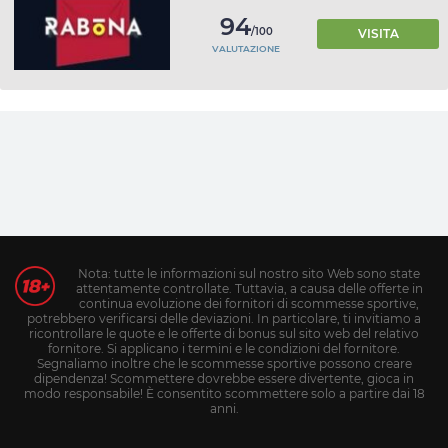
94
/100
VISITA
VALUTAZIONE
Nota: tutte le informazioni sul nostro sito Web sono state
attentamente controllate. Tuttavia, a causa delle offerte in
continua evoluzione dei fornitori di scommesse sportive,
potrebbero verificarsi delle deviazioni. In particolare, ti invitiamo a
ricontrollare le quote e le offerte di bonus sul sito web del relativo
fornitore. Si applicano i termini e le condizioni del fornitore.
Segnaliamo inoltre che le scommesse sportive possono creare
dipendenza! Scommettere dovrebbe essere divertente, gioca in
modo responsabile! È consentito scommettere solo a partire dai 18
anni.