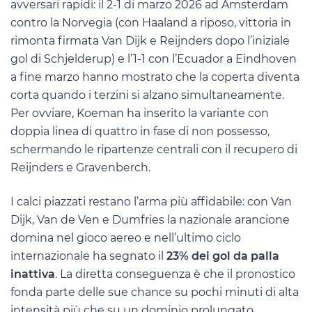
avversari rapidi: il 2-1 di marzo 2026 ad Amsterdam
contro la Norvegia (con Haaland a riposo, vittoria in
rimonta firmata Van Dijk e Reijnders dopo l’iniziale
gol di Schjelderup) e l’1-1 con l’Ecuador a Eindhoven
a fine marzo hanno mostrato che la coperta diventa
corta quando i terzini si alzano simultaneamente.
Per ovviare, Koeman ha inserito la variante con
doppia linea di quattro in fase di non possesso,
schermando le ripartenze centrali con il recupero di
Reijnders e Gravenberch.
I calci piazzati restano l’arma più affidabile: con Van
Dijk, Van de Ven e Dumfries la nazionale arancione
domina nel gioco aereo e nell’ultimo ciclo
internazionale ha segnato il
23% dei gol da palla
inattiva
. La diretta conseguenza è che il pronostico
fonda parte delle sue chance su pochi minuti di alta
intensità più che su un dominio prolungato,