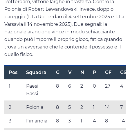
Rotterdam, vittorie larghe in trasferta. Contro la
Polonia di Robert Lewandowski, invece, doppio
pareggio (1-1 a Rotterdam il 4 settembre 2025 e 1-1 a
Varsavia il 14 novembre 2025). Due segnali: la
nazionale arancione vince in modo schiacciante
quando può imporre il proprio gioco, fatica quando
trova un avversario che le contende il possesso e il
duello fisico.
Pos
Squadra
G
V
N
P
GF
GS
1
Paesi
8
6
2
0
27
4
Bassi
2
Polonia
8
5
2
1
14
7
3
Finlandia
8
3
1
4
8
14