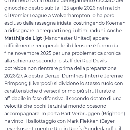
di numero 10. La rottura del legamento crociato del
ginocchio destro subita il 25 aprile 2026 nel match
di Premier League a Wolverhampton lo ha però
escluso dalla rassegna iridata, costringendo Koeman
a ridisegnare la trequarti negli ultimi raduni. Anche
Matthijs de Ligt
(Manchester United) appare
difficilmente recuperabile: il difensore è fermo da
fine novembre 2025 per una problematica cronica
alla schiena e secondo lo staff dei Red Devils
potrebbe non rientrare prima della preparazione
2026/27. A destra Denzel Dumfries (Inter) e Jeremie
Frimpong (Liverpool) si dividono lo stesso ruolo con
caratteristiche diverse: il primo più strutturato e
affidabile in fase difensiva, il secondo dotato di una
velocità che pochi terzini al mondo possono
accompagnare. In porta Bart Verbruggen (Brighton)
ha vinto il ballottaggio con Mark Flekken (Bayer
Leverkusen), mentre Robin Roefs (Sunderland) è il