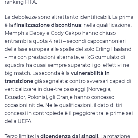
ranking FIFA.
Le debolezze sono altrettanto identificabili. La prima
è la
finalizzazione discontinua
: nella qualificazione,
Memphis Depay e Cody Gakpo hanno chiuso
entrambi a quota 4 reti – secondi capocannonieri
della fase europea alle spalle del solo Erling Haaland
– ma con prestazioni alternate, e l’xG cumulato di
squadra ha quasi sempre superato i gol effettivi nei
big match. La seconda è la
vulnerabilità in
transizione
già segnalata: contro avversari capaci di
verticalizzare in due-tre passaggi (Norvegia,
Ecuador, Polonia), gli Oranje hanno concesso
occasioni nitide. Nelle qualificazioni, il dato di tiri
concessi in contropiede è il peggiore tra le prime sei
della UEFA.
Terzo limite: la
dipendenza dai singoli
. La rotazione