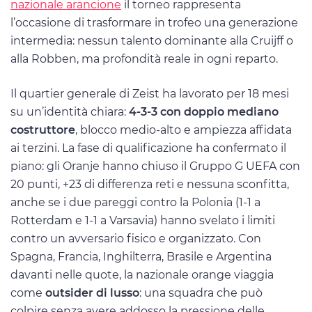
nazionale arancione
il torneo rappresenta
l’occasione di trasformare in trofeo una generazione
intermedia: nessun talento dominante alla Cruijff o
alla Robben, ma profondità reale in ogni reparto.
Il quartier generale di Zeist ha lavorato per 18 mesi
su un’identità chiara:
4-3-3 con doppio mediano
costruttore
, blocco medio-alto e ampiezza affidata
ai terzini. La fase di qualificazione ha confermato il
piano: gli Oranje hanno chiuso il Gruppo G UEFA con
20 punti, +23 di differenza reti e nessuna sconfitta,
anche se i due pareggi contro la Polonia (1-1 a
Rotterdam e 1-1 a Varsavia) hanno svelato i limiti
contro un avversario fisico e organizzato. Con
Spagna, Francia, Inghilterra, Brasile e Argentina
davanti nelle quote, la nazionale orange viaggia
come
outsider di lusso
: una squadra che può
colpire senza avere addosso la pressione delle