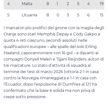
4
Malta
8
1
2
5
4
19
5
Lituania
8
0
3
5
6
15
I marcatori più prolifici del girone con la maglia degli
Oranje sono stati Memphis Depay e Cody Gakpo a
quota 4 reti ciascuno, secondi assoluti nelle
qualificazioni europee – alle spalle del solo Erling
Haaland, capocannoniere con 16 gol – e davanti ai
compagni Donyell Malen e Tijjani Reijnders, autori di
tre marcature. Lo stato d’attività di squadra al
termine dei test di marzo 2026 (vittoria 2-1 in casa
contro la Norvegia rimaneggiata e 1-1 in casa con
l’Ecuador, dopo l’espulsione di Dumfries al 12′) ha
confermato che la base è solida ma non priva di
crepe sotto pressione.