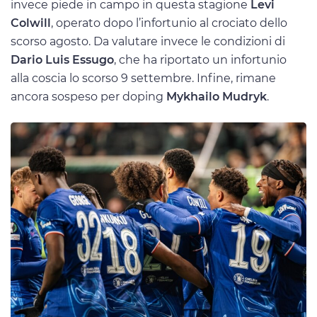
invece piede in campo in questa stagione
Levi
Colwill
, operato dopo l’infortunio al crociato dello
scorso agosto. Da valutare invece le condizioni di
Dario Luis Essugo
, che ha riportato un infortunio
alla coscia lo scorso 9 settembre. Infine, rimane
ancora sospeso per doping
Mykhailo Mudryk
.