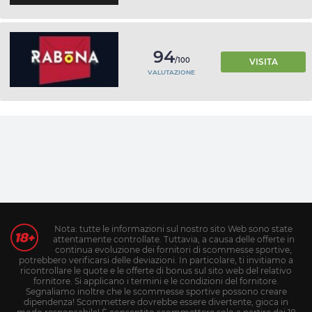
94
/100
VISITA
VALUTAZIONE
Nota: tutte le informazioni sul nostro sito Web sono state
attentamente controllate. Tuttavia, a causa delle offerte in
continua evoluzione dei fornitori di scommesse sportive,
potrebbero verificarsi delle deviazioni. In particolare, ti invitiamo a
ricontrollare le quote e le offerte di bonus sul sito web del relativo
fornitore. Si applicano i termini e le condizioni del fornitore.
Segnaliamo inoltre che le scommesse sportive possono creare
dipendenza! Scommettere dovrebbe essere divertente, gioca in