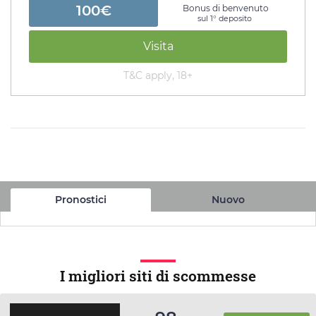
100€
Bonus di benvenuto
sul 1° deposito
Visita
T&C apply, 18+
Pronostici
Nuovo
I migliori siti di scommesse