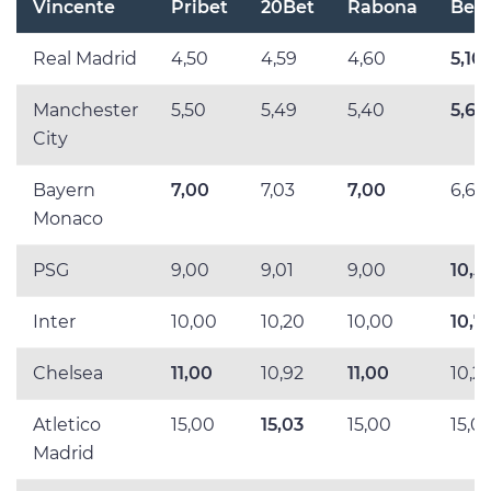
Vincente
Pribet
20Bet
Rabona
Bet
Real Madrid
4,50
4,59
4,60
5,10
Manchester
5,50
5,49
5,40
5,60
City
Bayern
7,00
7,03
7,00
6,60
Monaco
PSG
9,00
9,01
9,00
10,5
Inter
10,00
10,20
10,00
10,7
Chelsea
11,00
10,92
11,00
10,2
Atletico
15,00
15,03
15,00
15,0
Madrid