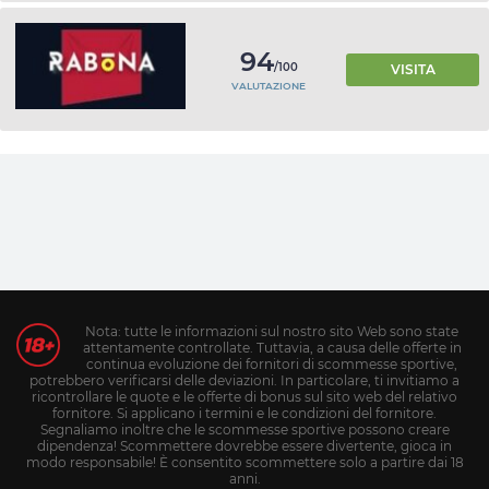
94
/100
VISITA
VALUTAZIONE
Nota: tutte le informazioni sul nostro sito Web sono state
attentamente controllate. Tuttavia, a causa delle offerte in
continua evoluzione dei fornitori di scommesse sportive,
potrebbero verificarsi delle deviazioni. In particolare, ti invitiamo a
ricontrollare le quote e le offerte di bonus sul sito web del relativo
fornitore. Si applicano i termini e le condizioni del fornitore.
Segnaliamo inoltre che le scommesse sportive possono creare
dipendenza! Scommettere dovrebbe essere divertente, gioca in
modo responsabile! È consentito scommettere solo a partire dai 18
anni.