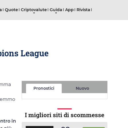
ta
Quote
Criptovalute
Guida
App
Rivista
pions League
ramma
Pronostici
Nuovo
seremmo
I migliori siti di scommesse
ntro in