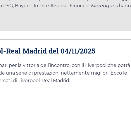
 a PSG, Bayern, Inter e Arsenal. Finora le
Merengues
hann
ol-Real Madrid del 04/11/2025
 per la vittoria dell’incontro, con il Liverpool che potrà
 da una serie di prestazioni nettamente migliori. Ecco le
ercati di Liverpool-Real Madrid: