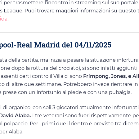
ti per trasmettere l’incontro in streaming sul suo portal
 League. Puoi trovare maggiori informazioni su questo t
ida
.
rpool-Real Madrid del 04/11/2025
sta della partita, ma inizia a pesare la situazione infortuni
ione dopo la rottura del crociato), si sono infatti aggiunti 
assenti certi contro il Villa ci sono
Frimpong, Jones, e Al
cipato di altre due settimane. Potrebbero invece rientrare 
le prese con un infortunio al piede e con una pubalgia.
di organico, con soli 3 giocatori attualmente infortunati.
David Alaba.
I tre veterani sono fuori rispettivamente p
al polpaccio. Per i primi due il rientro è previsto tra dice
per Alaba.