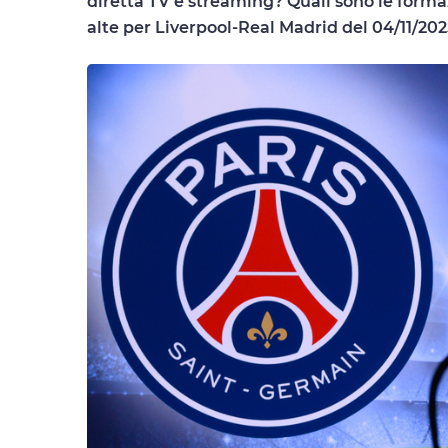
diretta TV e streaming? Quali sono le formazi
alte per Liverpool-Real Madrid del 04/11/20