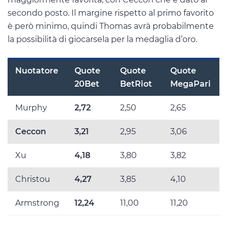
secondo posto. Il margine rispetto al primo favorito
è però minimo, quindi Thomas avrà probabilmente
la possibilità di giocarsela per la medaglia d’oro.
Nuotatore
Quote
Quote
Quote
20Bet
BetRiot
MegaPari
Murphy
2,72
2,50
2,65
Ceccon
3,21
2,95
3,06
Xu
4,18
3,80
3,82
Christou
4,27
3,85
4,10
Armstrong
12,24
11,00
11,20