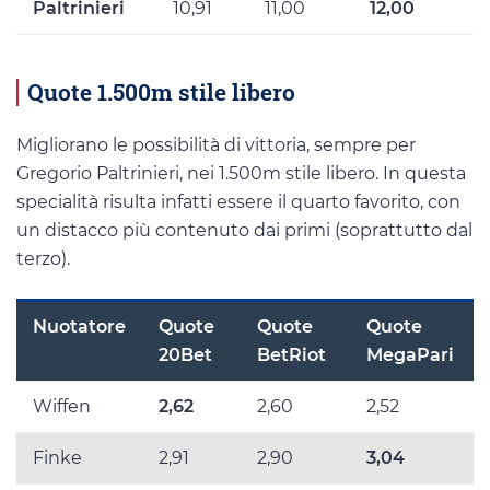
Paltrinieri
10,91
11,00
12,00
Quote 1.500m stile libero
Migliorano le possibilità di vittoria, sempre per
Gregorio Paltrinieri, nei 1.500m stile libero. In questa
specialità risulta infatti essere il quarto favorito, con
un distacco più contenuto dai primi (soprattutto dal
terzo).
Nuotatore
Quote
Quote
Quote
20Bet
BetRiot
MegaPari
Wiffen
2,62
2,60
2,52
Finke
2,91
2,90
3,04