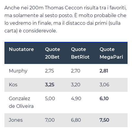
Anche nei 200m Thomas Ceccon risulta tra i favoriti,
ma solamente al sesto posto. È molto probabile che
lo vedremo in finale, ma il distacco dai primi (sulla
carta) è considerevole.
Nuotatore
Quote
Quote
Quote
20Bet
BetRiot
MegaPari
Murphy
2,75
2,70
2,81
Kos
3,25
3,20
3,06
Gonzalez
5,00
4,90
6,10
de Oliveira
Jones
7,00
6,80
7,50