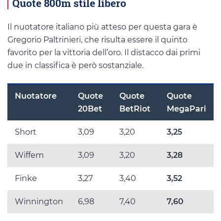
Quote 800m stile libero
Il nuotatore italiano più atteso per questa gara è
Gregorio Paltrinieri, che risulta essere il quinto
favorito per la vittoria dell’oro. Il distacco dai primi
due in classifica è però sostanziale.
Nuotatore
Quote
Quote
Quote
20Bet
BetRiot
MegaPari
Short
3,09
3,20
3,25
Wiffem
3,09
3,20
3,28
Finke
3,27
3,40
3,52
Winnington
6,98
7,40
7,60