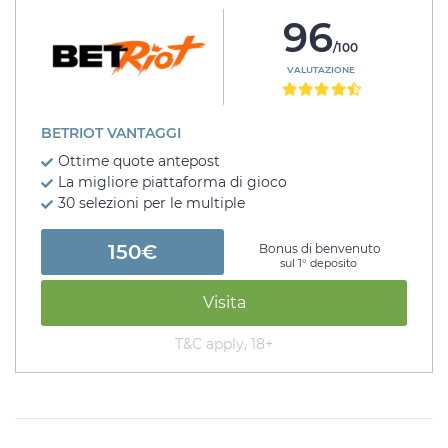
96
/100
VALUTAZIONE
BETRIOT VANTAGGI
Ottime quote antepost
La migliore piattaforma di gioco
30 selezioni per le multiple
150€
Bonus di benvenuto
sul 1° deposito
Visita
T&C apply, 18+