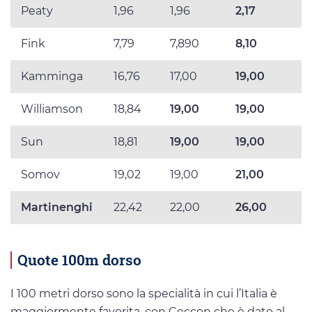
Peaty
1,96
1,96
2,17
Fink
7,79
7,890
8,10
Kamminga
16,76
17,00
19,00
Williamson
18,84
19,00
19,00
Sun
18,81
19,00
19,00
Somov
19,02
19,00
21,00
Martinenghi
22,42
22,00
26,00
Quote 100m dorso
I 100 metri dorso sono la specialità in cui l’Italia è
maggiormente favorita, con Ceccon che è dato al