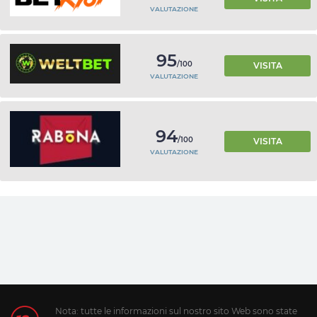
VALUTAZIONE
95
/100
VISITA
VALUTAZIONE
94
/100
VISITA
VALUTAZIONE
Nota: tutte le informazioni sul nostro sito Web sono state