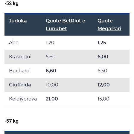
-52 kg
Judoka
Quote
BetRiot
e
Quote
Lunubet
MegaPari
Abe
1,20
1,25
Krasniqui
5,60
6,00
Buchard
6,60
6,50
Giuffrida
10,00
12,00
Keldiyorova
21,00
13,00
-57 kg