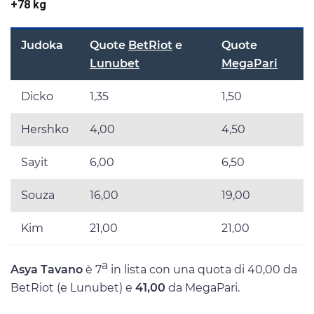
+78 kg
Judoka
Quote
BetRiot
e
Quote
Lunubet
MegaPari
Dicko
1,35
1,50
Hershko
4,00
4,50
Sayit
6,00
6,50
Souza
16,00
19,00
Kim
21,00
21,00
a
Asya Tavano
è 7
in lista con una quota di 40,00 da
BetRiot (e Lunubet) e
41,00
da MegaPari.