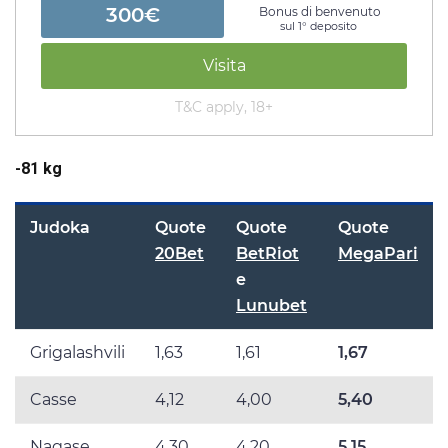
300€
Bonus di benvenuto
sul 1° deposito
Visita
T&C apply, 18+
-81 kg
Judoka
Quote
Quote
Quote
20Bet
BetRiot
MegaPari
e
Lunubet
Grigalashvili
1,63
1,61
1,67
Casse
4,12
4,00
5,40
Nagase
4,30
4,20
5,15