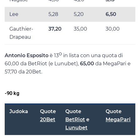
Lee
5,28
5,20
6,50
Gauthier-
37,20
35,00
30,00
Drapeau
o
Antonio Esposito
è 13
in lista con una quota di
60,00 da BetRiot (e Lunubet),
65,00
da MegaPari e
57,70 da 20Bet.
-90 kg
Judoka
Quote
Quote
Quote
20Bet
BetRiot
e
MegaPari
Lunubet