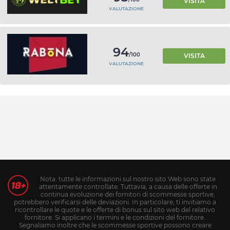
VISITA
VALUTAZIONE
94
/100
VISITA
VALUTAZIONE
Nota: tutte le informazioni sul nostro sito Web sono state
attentamente controllate. Tuttavia, a causa delle offerte in
continua evoluzione dei fornitori di scommesse sportive,
potrebbero verificarsi delle deviazioni. In particolare, ti invitiamo a
ricontrollare le quote e le offerte di bonus sul sito web del relativo
fornitore. Si applicano i termini e le condizioni del fornitore.
Segnaliamo inoltre che le scommesse sportive possono creare