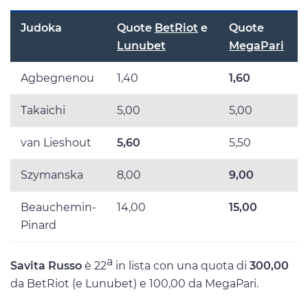
Judoka
Quote
BetRiot
e
Quote
Lunubet
MegaPari
Agbegnenou
1,40
1,60
Takaichi
5,00
5,00
van Lieshout
5,60
5,50
Szymanska
8,00
9,00
Beauchemin-
14,00
15,00
Pinard
a
Savita Russo
è 22
in lista con una quota di
300,00
da BetRiot (e Lunubet) e 100,00 da MegaPari.