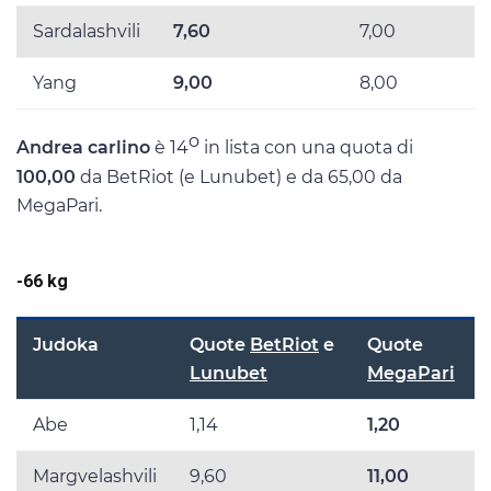
Sardalashvili
7,60
7,00
Yang
9,00
8,00
o
Andrea carlino
è 14
in lista con una quota di
100,00
da BetRiot (e Lunubet) e da 65,00 da
MegaPari.
-66 kg
Judoka
Quote
BetRiot
e
Quote
Lunubet
MegaPari
Abe
1,14
1,20
Margvelashvili
9,60
11,00