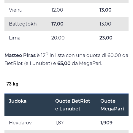
Vieiru
12,00
13,00
Battogtokh
17,00
13,00
Lima
20,00
23,00
o
Matteo Piras
è 12
in lista con una quota di 60,00 da
BetRiot (e Lunubet) e
65,00
da MegaPari.
-73 kg
Judoka
Quote
BetRiot
Quote
e
Lunubet
MegaPari
Heydarov
1,87
1,909