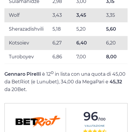
Sulamanidze
2,98
3,00
3,15
Wolf
3,43
3,45
3,35
Sherazadishvili
5,18
5,20
5,60
Kotsoiev
6,27
6,40
6,20
Turoboyev
6,86
7,00
8,00
o
Gennaro Pirelli
è 12
in lista con una quota di 45,00
da BetRiot (e Lunubet), 34,00 da MegaPari e
45,32
da 20Bet.
96
/100
VALUTAZIONE