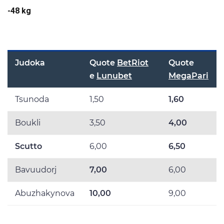
-48 kg
Judoka
Quote
BetRiot
Quote
e
Lunubet
MegaPari
Tsunoda
1,50
1,60
Boukli
3,50
4,00
Scutto
6,00
6,50
Bavuudorj
7,00
6,00
Abuzhakynova
10,00
9,00