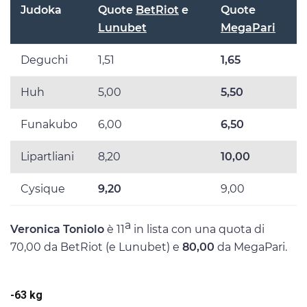
Judoka
Quote
BetRiot
e
Quote
Lunubet
MegaPari
Deguchi
1,51
1,65
Huh
5,00
5,50
Funakubo
6,00
6,50
Lipartliani
8,20
10,00
Cysique
9,20
9,00
a
Veronica Toniolo
è 11
in lista con una quota di
70,00 da BetRiot (e Lunubet) e
80,00
da MegaPari.
-63 kg