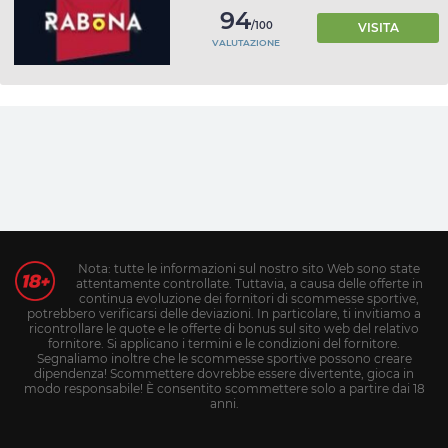
94
/100
VISITA
VALUTAZIONE
Nota: tutte le informazioni sul nostro sito Web sono state
attentamente controllate. Tuttavia, a causa delle offerte in
continua evoluzione dei fornitori di scommesse sportive,
potrebbero verificarsi delle deviazioni. In particolare, ti invitiamo a
ricontrollare le quote e le offerte di bonus sul sito web del relativo
fornitore. Si applicano i termini e le condizioni del fornitore.
Segnaliamo inoltre che le scommesse sportive possono creare
dipendenza! Scommettere dovrebbe essere divertente, gioca in
modo responsabile! È consentito scommettere solo a partire dai 18
anni.