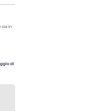
 sia in
eggio di