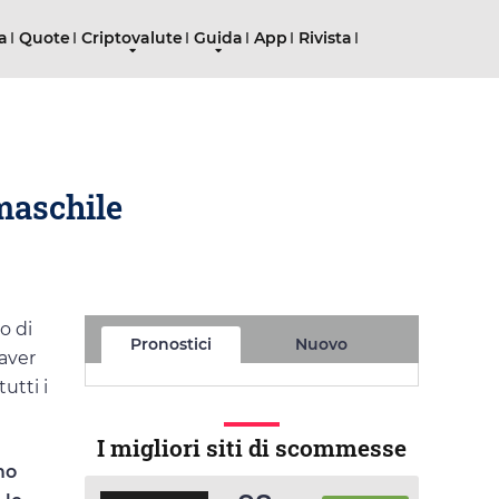
ta
Quote
Criptovalute
Guida
App
Rivista
 maschile
o di
Pronostici
Nuovo
 aver
utti i
I migliori siti di scommesse
mo