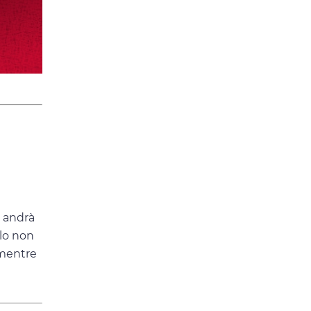
e andrà
olo non
 mentre