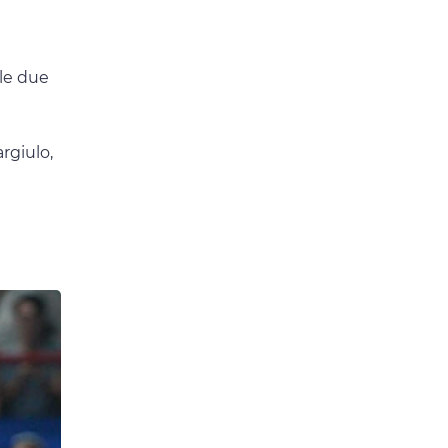
 le due
argiulo,