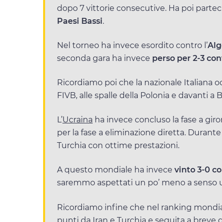
dopo 7 vittorie consecutive. Ha poi partec
Paesi Bassi
.
Nel torneo ha invece esordito contro l’
Alg
seconda gara ha invece
perso per 2-3 cont
Ricordiamo poi che la nazionale Italiana
FIVB, alle spalle della Polonia e davanti a B
L’
Ucraina
ha invece concluso la fase a gir
per la fase a eliminazione diretta. Durant
Turchia con ottime prestazioni.
A questo mondiale ha invece
vinto 3-0 co
saremmo aspettati un po’ meno a senso u
Ricordiamo infine che nel ranking mondial
punti da Iran e Turchia e seguita a breve d