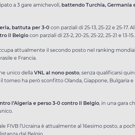
ipato a 3 gare amichevoli,
battendo Turchia, Germania 
eria, battuta per 3-0
con parziali di 25-13, 25-22 e 25-17. Al
ro il Belgio
con parziali di 23-2, 20-25, 25-22, 25-21 e 13-15.
 occupa attualmente il secondo posto nel ranking mondia
rasile e Francia.
one unico della
VNL al nono posto
, senza qualificarsi quin
e il torneo ha però sconfitto Olanda, Giappone, Bulgaria e
ntro l’Algeria e perso 3-0 contro il Belgio
, in una gara ch
nico.
e FIVB l’Ucraina è attualmente al 16esimo posto, a poch
istanza dal Belgio.