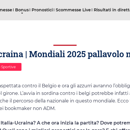
mmesse
Bonus
Pronostici
Scommesse Live
Risultati in diret
craina | Mondiali 2025 pallavolo
 Sportive
aspettata contro il Belgio e ora gli azzurri avranno l’obblig
el girone. L’avvia in sordina contro i belgi potrebbe infatti
e il percorso della nazionale in questo mondiale. Ecco t
e dei bookmaker non ADM.
Italia-Ucraina? A che ora inizia la partita? Dove potre