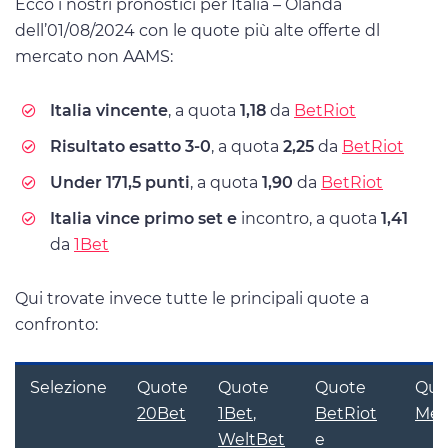
Ecco i nostri pronostici per Italia – Olanda
dell’01/08/2024 con le quote più alte offerte dl
mercato non AAMS:
Italia vincente
, a quota
1,18
da
BetRiot
Risultato esatto 3-0
, a quota
2,25
da
BetRiot
Under 171,5 punti
, a quota
1,90
da
BetRiot
Italia vince primo set e
incontro, a quota
1,41
da
1Bet
Qui trovate invece tutte le principali quote a
confronto:
Selezione
Quote
Quote
Quote
Quo
20Bet
1Bet
,
BetRiot
Meg
WeltBet
e