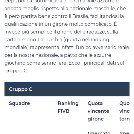
Repubblica Dominicana e Turchia. Alle azzurre è
andata meglio rispetto alla nazionale maschile, che
è però partita bene contro il Brasile, facilitandosi la
qualificazione in un girone molto complicato. È
invece più semplice il girone delle ragazze, sulla
carta almeno. La Turchia (quarta nel ranking
mondiale) rappresenta infatti l’unico avversario reale
per la nostra nazionale, a patto che le azzurre
giochino come sanno fare. Ecco i principali dati sul
gruppo C:
Gruppo C
Squadre
Ranking
Quota
Quot
FIVB
vincente
vince
girone
torne
(mercato
(merc