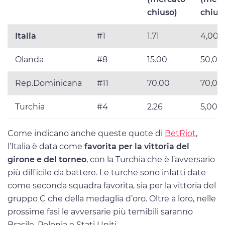
chiuso)
chius
Italia
#1
1.71
4,00
Olanda
#8
15.00
50,00
Rep.Dominicana
#11
70.00
70,00
Turchia
#4
2.26
5,00
Come indicano anche queste quote di
BetRiot
,
l’Italia è data come
favorita per la vittoria del
girone
e del torneo
, con la Turchia che è l’avversario
più difficile da battere. Le turche sono infatti date
come seconda squadra favorita, sia per la vittoria del
gruppo C che della medaglia d’oro. Oltre a loro, nelle
prossime fasi le avversarie più temibili saranno
Brasile, Polonia e Stati Uniti.