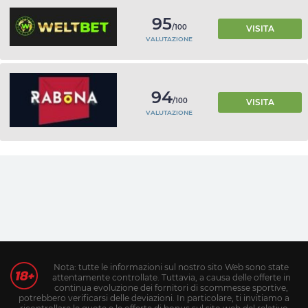
95
/100
VISITA
VALUTAZIONE
94
/100
VISITA
VALUTAZIONE
Nota: tutte le informazioni sul nostro sito Web sono state
attentamente controllate. Tuttavia, a causa delle offerte in
continua evoluzione dei fornitori di scommesse sportive,
potrebbero verificarsi delle deviazioni. In particolare, ti invitiamo a