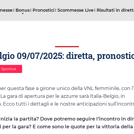
mmesse
Bonus
Pronostici
Scommesse Live
Risultati in diret
lgio 09/07/2025: diretta, pronosti
 Sportive
 per questa fase a girone unico della VNL femminile, con l’I
. La gara di apertura per le azzurre sarà Italia-Belgio, in
cco tutti i dettagli e le nostre anticipazioni sull’incontr
inizia la partita? Dove potremo seguire l’incontro in di
 per la gara? E come sono le quote per la vittoria della