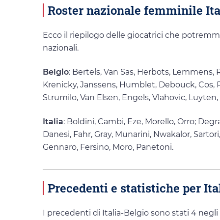
Roster nazionale femminile Ita
Ecco il riepilogo delle giocatrici che potrem
nazionali.
Belgio
: Bertels, Van Sas, Herbots, Lemmens, 
Krenicky, Janssens, Humblet, Debouck, Cos, R
Strumilo, Van Elsen, Engels, Vlahovic, Luyte
Italia
: Boldini, Cambi, Eze, Morello, Orro; Degr
Danesi, Fahr, Gray, Munarini, Nwakalor, Sartor
Gennaro, Fersino, Moro, Panetoni.
Precedenti e statistiche per It
I precedenti di Italia-Belgio sono stati 4 negl