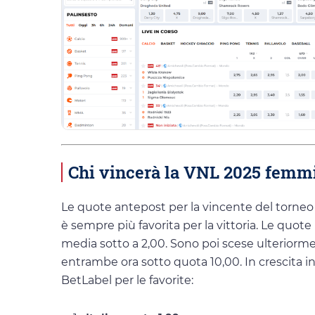
Chi vincerà la VNL 2025 femmi
Le quote antepost per la vincente del torneo s
è sempre più favorita per la vittoria. Le quote 
media sotto a 2,00. Sono poi scese ulteriorme
entrambe ora sotto quota 10,00. In crescita in
BetLabel per le favorite: