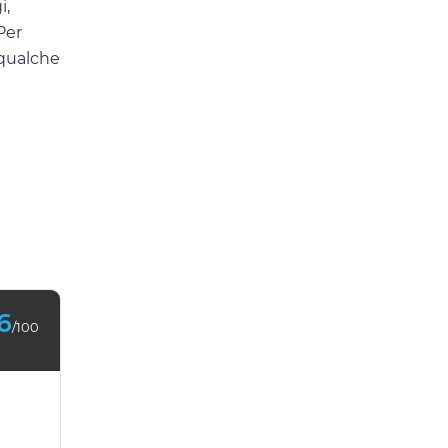
i,
Per
 qualche
6
/100