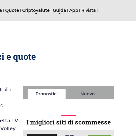
ta
Quote
Criptovalute
Guida
App
Rivista
ci e quote
talia
Pronostici
Nuovo
o!
retta TV
I migliori siti di scommesse
 Volley