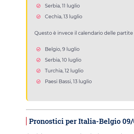
Serbia, 11 luglio
Cechia, 13 luglio
Questo è invece il calendario delle partite
Belgio, 9 luglio
Serbia, 10 luglio
Turchia, 12 luglio
Paesi Bassi, 13 luglio
Pronostici per Italia-Belgio 09