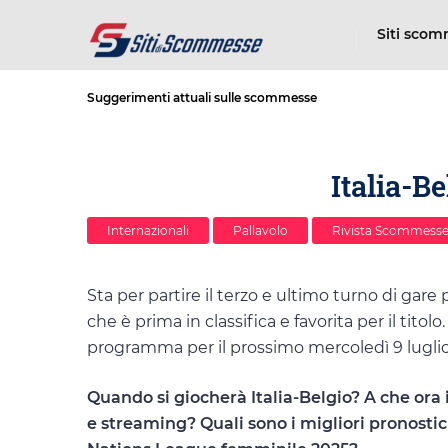
Siti sco
Suggerimenti attuali sulle scommesse
Italia-Be
Internazionali
Pallavolo
Rivista Scommesse
Sta per partire il terzo e ultimo turno di gare
che è prima in classifica e favorita per il titolo
programma per il prossimo mercoledì 9 luglio. E
Quando si giocherà Italia-Belgio? A che ora 
e streaming? Quali sono i migliori pronostici