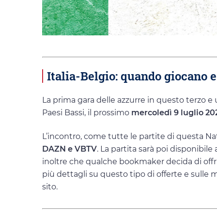
Italia-Belgio: quando giocano e
La prima gara delle azzurre in questo terzo e 
Paesi Bassi, il prossimo
mercoledì 9 luglio 20
L’incontro, come tutte le partite di questa Na
DAZN e VBTV
. La partita sarà poi disponib
inoltre che qualche bookmaker decida di offri
più dettagli su questo tipo di offerte e sulle m
sito.