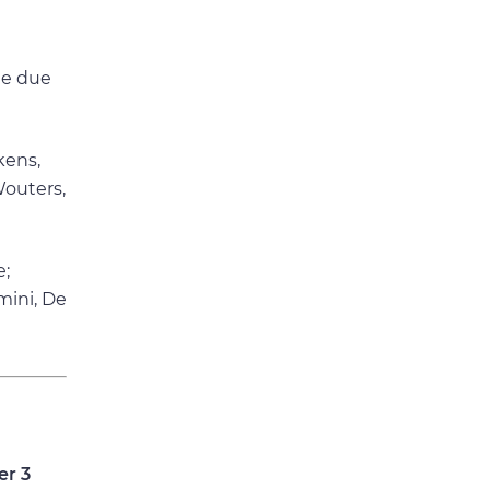
le due
kens,
Wouters,
e;
mini, De
er 3