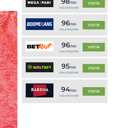
98
/100
VISITA
VALUTAZIONE
96
/100
VISITA
VALUTAZIONE
96
/100
VISITA
VALUTAZIONE
95
/100
VISITA
VALUTAZIONE
94
/100
VISITA
VALUTAZIONE