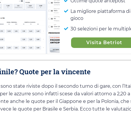
Ottime quote antepost
La migliore piattaforma di
gioco
30 selezioni per le multipl
Visita Betriot
nile? Quote per la vincente
ono state riviste dopo il secondo turno di gare, con l’Ita
per le azzurre sono infatti scese da valori attorno a 2,20 
nte anche le quote per il Giappone e per la Polonia, che
vece le quote per Brasile e Serbia. Ecco tutte le valutazio