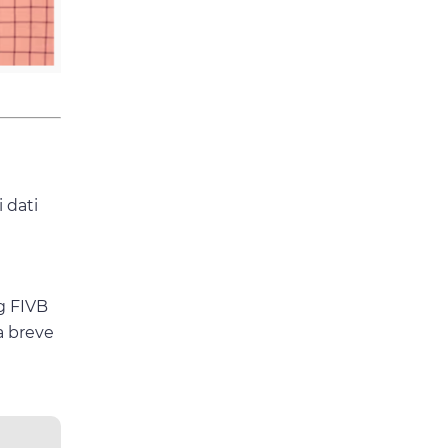
 dati
ng FIVB
 a breve