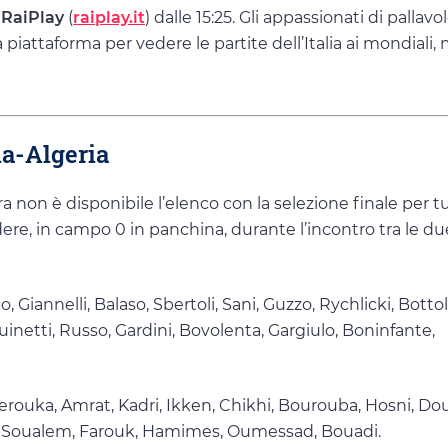
 RaiPlay
(
raiplay.it
) dalle 15:25. Gli appassionati di pallav
iattaforma per vedere le partite dell’Italia ai mondiali,
ia-Algeria
ra non è disponibile l’elenco con la selezione finale per tu
re, in campo 0 in panchina, durante l’incontro tra le du
, Giannelli, Balaso, Sbertoli, Sani, Guzzo, Rychlicki, Bottol
uinetti, Russo, Gardini, Bovolenta, Gargiulo, Boninfante,
erouka, Amrat, Kadri, Ikken, Chikhi, Bourouba, Hosni, Dou
t, Soualem, Farouk, Hamimes, Oumessad, Bouadi.