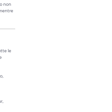
olo non
 mentre
tte le
e
o,
r,