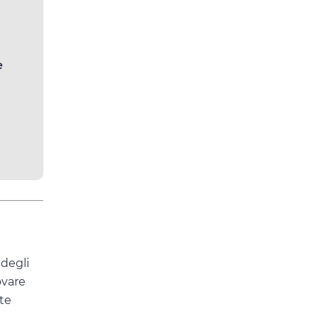
e
 degli
ovare
ote