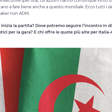
e consecutive (per ora). Gli azzurri hanno comunque vinto 
no a fare bene anche a questo mondiale. Ecco tutti i de
kmaker non ADM.
inizia la partita? Dove potremo seguire l’incontro in d
ci per la gara? E chi offre le quote più alte per Italia-