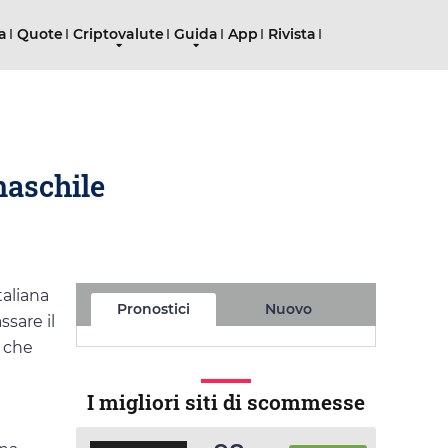
ta
Quote
Criptovalute
Guida
App
Rivista
maschile
taliana
Pronostici
Nuovo
ssare il
o che
I migliori siti di scommesse