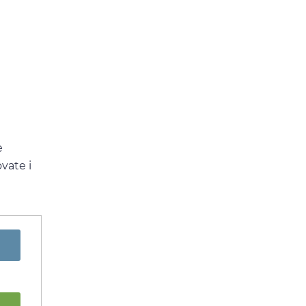
e
vate i