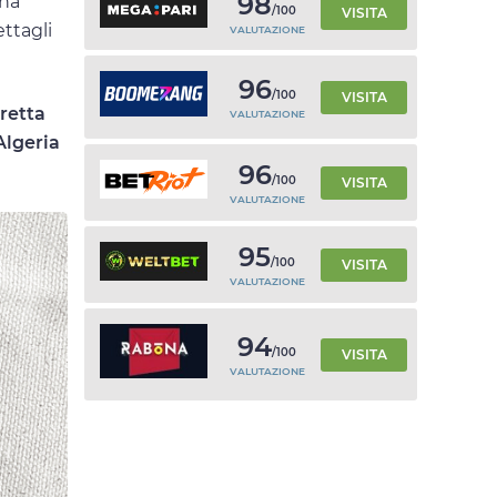
98
una
/100
VISITA
ttagli
VALUTAZIONE
96
/100
VISITA
iretta
VALUTAZIONE
Algeria
96
/100
VISITA
VALUTAZIONE
95
/100
VISITA
VALUTAZIONE
94
/100
VISITA
VALUTAZIONE