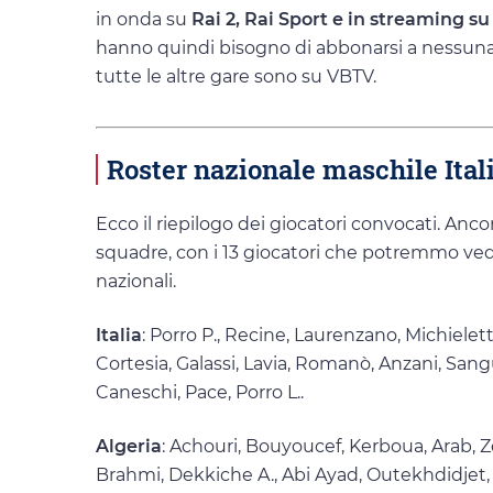
in onda su
Rai 2, Rai Sport e in streaming su
hanno quindi bisogno di abbonarsi a nessuna p
tutte le altre gare sono su VBTV.
Roster nazionale maschile Ital
Ecco il riepilogo dei giocatori convocati. Anco
squadre, con i 13 giocatori che potremmo vede
nazionali.
Italia
: Porro P., Recine, Laurenzano, Michieletto
Cortesia, Galassi, Lavia, Romanò, Anzani, Sang
Caneschi, Pace, Porro L..
Algeria
: Achouri, Bouyoucef, Kerboua, Arab, Z
Brahmi, Dekkiche A., Abi Ayad, Outekhdidje