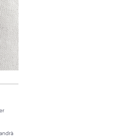
er
 andrà