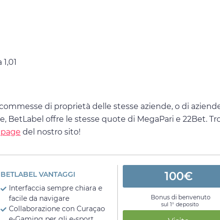
 1,01
scommesse di proprietà delle stesse aziende, o di aziend
re, BetLabel offre le stesse quote di MegaPari e 22Bet. Tro
page
del nostro sito!
100€
BETLABEL VANTAGGI
Interfaccia sempre chiara e
Bonus di benvenuto
facile da navigare
sul 1° deposito
Collaborazione con Curaçao
e-Gaming per gli e-sport