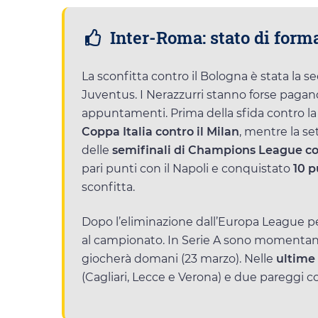
Inter-Roma: stato di form
La sconfitta contro il Bologna è stata la s
Juventus. I Nerazzurri stanno forse pagan
appuntamenti. Prima della sfida contro la R
Coppa Italia contro il Milan
, mentre la s
delle
semifinali di Champions League con
pari punti con il Napoli e conquistato
10 p
sconfitta.
Dopo l’eliminazione dall’Europa League pe
al campionato. In Serie A sono momentane
giocherà domani (23 marzo). Nelle
ultime 
(Cagliari, Lecce e Verona) e due pareggi c