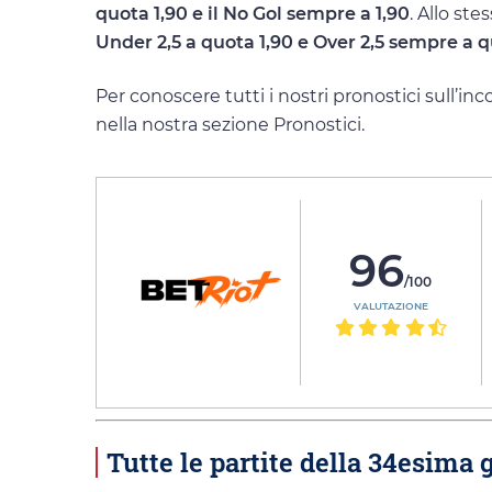
quota 1,90 e il No Gol sempre a 1,90
. Allo st
Under 2,5 a quota 1,90 e Over 2,5 sempre a q
Per conoscere tutti i nostri pronostici sull’in
nella nostra sezione Pronostici.
96
/100
VALUTAZIONE
Tutte le partite della 34esima 