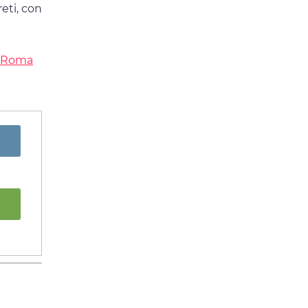
eti, con
r-Roma