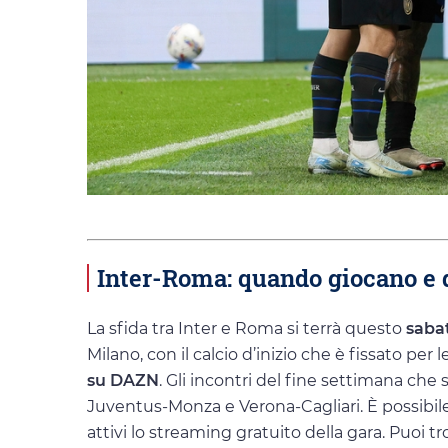
Inter-Roma: quando giocano e d
La sfida tra Inter e Roma si terrà questo
saba
Milano, con il calcio d’inizio che è fissato per l
su DAZN
. Gli incontri del fine settimana ch
Juventus-Monza e Verona-Cagliari. È possibil
attivi lo streaming gratuito della gara. Puoi t