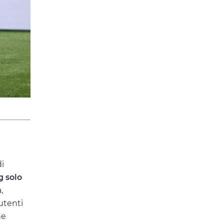
di
g solo
,
utenti
ne