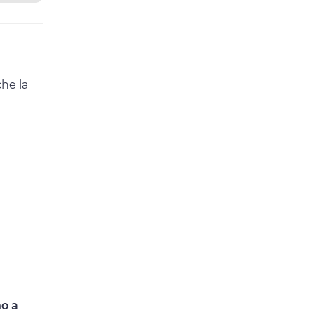
che la
o a