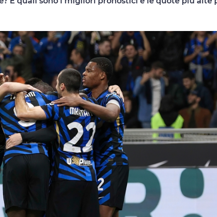
 E quali sono i migliori pronostici e le quote più alte 