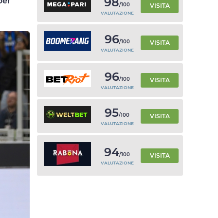
98
per
/100
VISITA
VALUTAZIONE
96
/100
VISITA
VALUTAZIONE
96
/100
VISITA
VALUTAZIONE
95
/100
VISITA
VALUTAZIONE
94
/100
VISITA
VALUTAZIONE