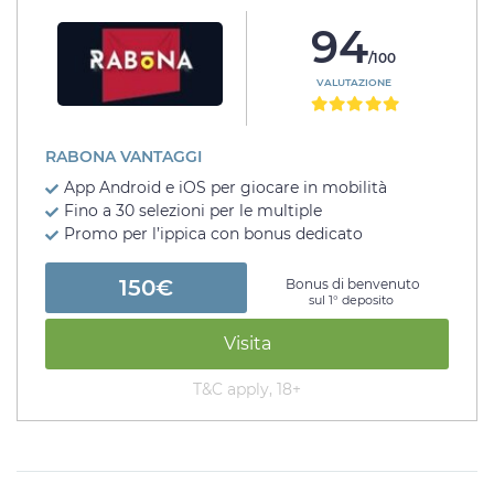
94
/100
VALUTAZIONE
RABONA VANTAGGI
App Android e iOS per giocare in mobilità
Fino a 30 selezioni per le multiple
Promo per l’ippica con bonus dedicato
150€
Bonus di benvenuto
sul 1° deposito
Visita
T&C apply, 18+