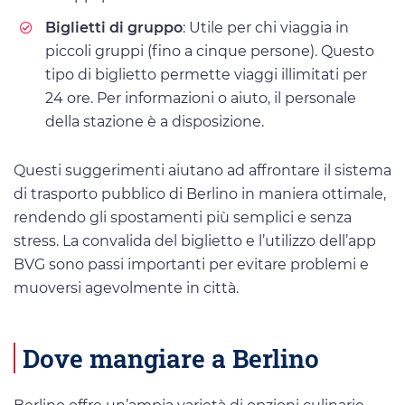
Biglietti di gruppo
: Utile per chi viaggia in
piccoli gruppi (fino a cinque persone). Questo
tipo di biglietto permette viaggi illimitati per
24 ore. Per informazioni o aiuto, il personale
della stazione è a disposizione.
Questi suggerimenti aiutano ad affrontare il sistema
di trasporto pubblico di Berlino in maniera ottimale,
rendendo gli spostamenti più semplici e senza
stress. La convalida del biglietto e l’utilizzo dell’app
BVG sono passi importanti per evitare problemi e
muoversi agevolmente in città.
Dove mangiare a Berlino