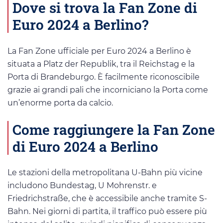
Dove si trova la Fan Zone di
Euro 2024 a Berlino?
La Fan Zone ufficiale per Euro 2024 a Berlino è
situata a Platz der Republik, tra il Reichstag e la
Porta di Brandeburgo. È facilmente riconoscibile
grazie ai grandi pali che incorniciano la Porta come
un’enorme porta da calcio.
Come raggiungere la Fan Zone
di Euro 2024 a Berlino
Le stazioni della metropolitana U-Bahn più vicine
includono Bundestag, U Mohrenstr. e
Friedrichstraße, che è accessibile anche tramite S-
Bahn. Nei giorni di partita, il traffico può essere più