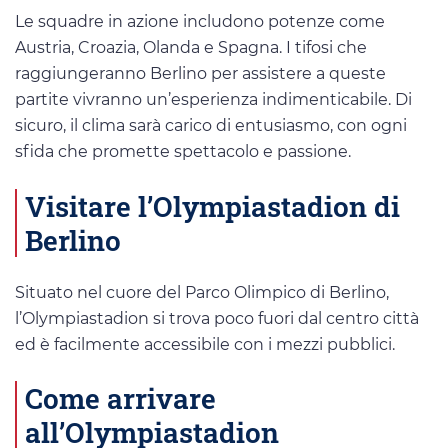
Le squadre in azione includono potenze come
Austria, Croazia, Olanda e Spagna. I tifosi che
raggiungeranno Berlino per assistere a queste
partite vivranno un’esperienza indimenticabile. Di
sicuro, il clima sarà carico di entusiasmo, con ogni
sfida che promette spettacolo e passione.
Visitare l’Olympiastadion di
Berlino
Situato nel cuore del Parco Olimpico di Berlino,
l’Olympiastadion si trova poco fuori dal centro città
ed è facilmente accessibile con i mezzi pubblici.
Come arrivare
all’Olympiastadion