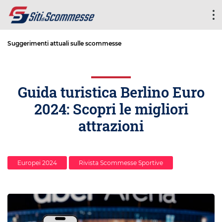
Suggerimenti attuali sulle scommesse
Guida turistica Berlino Euro
2024: Scopri le migliori
attrazioni
Europei 2024
Rivista Scommesse Sportive