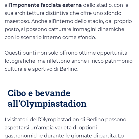
all’
imponente facciata esterna
dello stadio, con la
sua architettura distintiva che offre uno sfondo
maestoso. Anche all’interno dello stadio, dal proprio
posto, si possono catturare immagini dinamiche
con lo scenario interno come sfondo.
Questi punti non solo offrono ottime opportunità
fotografiche, ma riflettono anche il ricco patrimonio
culturale e sportivo di Berlino.
Cibo e bevande
all’Olympiastadion
I visitatori dell’Olympiastadion di Berlino possono
aspettarsi un’ampia varietà di opzioni
gastronomiche durante le giornate di partita. Lo