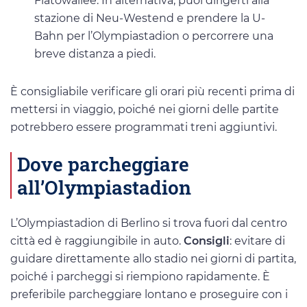
Flatowallee. In alternativa, puoi dirigerti alla
stazione di Neu-Westend e prendere la U-
Bahn per l’Olympiastadion o percorrere una
breve distanza a piedi.
È consigliabile verificare gli orari più recenti prima di
mettersi in viaggio, poiché nei giorni delle partite
potrebbero essere programmati treni aggiuntivi.
Dove parcheggiare
all’Olympiastadion
L’Olympiastadion di Berlino si trova fuori dal centro
città ed è raggiungibile in auto.
Consigli
: evitare di
guidare direttamente allo stadio nei giorni di partita,
poiché i parcheggi si riempiono rapidamente. È
preferibile parcheggiare lontano e proseguire con i