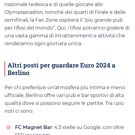
nazionale tedesca e di quelle giocate allo
Olympiastadion, nonché dei quarti di finale e delle
semifinali, la Fan Zone ospiterà il “più grande pub
per tifosi del mondo”. Qui, i tifosi potranno godere di
una vasta gamma di intrattenimenti e attività che
renderanno ogni giornata unica.
Altri posti per guardare Euro 2024 a
Berlino
Per chi preferisce un’atmosfera più intima e meno
ufficiale, Berlino offre vari pub e bar sportivi di alta
qualità dove si possono seguire le partite. Tra i più
noti ci sono:
FC Magnet Bar
: 4.3 stelle su Google, con oltre