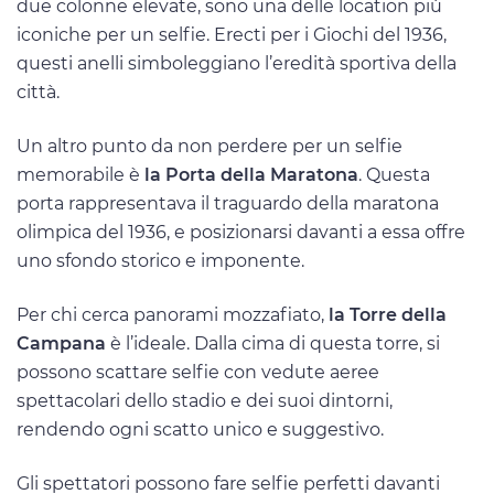
due colonne elevate, sono una delle location più
iconiche per un selfie. Erecti per i Giochi del 1936,
questi anelli simboleggiano l’eredità sportiva della
città.
Un altro punto da non perdere per un selfie
memorabile è
la Porta della Maratona
. Questa
porta rappresentava il traguardo della maratona
olimpica del 1936, e posizionarsi davanti a essa offre
uno sfondo storico e imponente.
Per chi cerca panorami mozzafiato,
la Torre della
Campana
è l’ideale. Dalla cima di questa torre, si
possono scattare selfie con vedute aeree
spettacolari dello stadio e dei suoi dintorni,
rendendo ogni scatto unico e suggestivo.
Gli spettatori possono fare selfie perfetti davanti