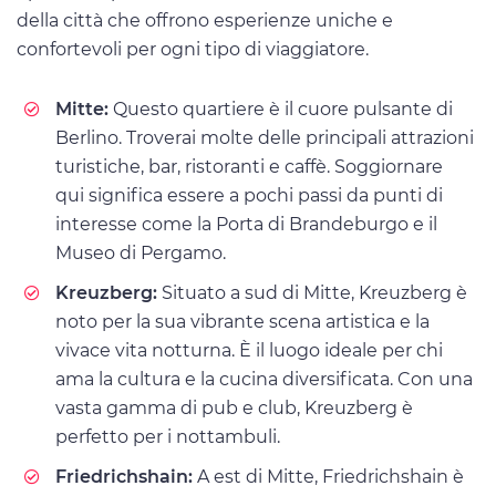
della città che offrono esperienze uniche e
confortevoli per ogni tipo di viaggiatore.
Mitte:
Questo quartiere è il cuore pulsante di
Berlino. Troverai molte delle principali attrazioni
turistiche, bar, ristoranti e caffè. Soggiornare
qui significa essere a pochi passi da punti di
interesse come la Porta di Brandeburgo e il
Museo di Pergamo.
Kreuzberg:
Situato a sud di Mitte, Kreuzberg è
noto per la sua vibrante scena artistica e la
vivace vita notturna. È il luogo ideale per chi
ama la cultura e la cucina diversificata. Con una
vasta gamma di pub e club, Kreuzberg è
perfetto per i nottambuli.
Friedrichshain:
A est di Mitte, Friedrichshain è