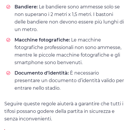
Bandiere:
Le bandiere sono ammesse solo se
non superano i 2 metri x 1,5 metri. I bastoni
delle bandiere non devono essere più lunghi di
un metro.
Macchine fotografiche:
Le macchine
fotografiche professionali non sono ammesse,
mentre le piccole macchine fotografiche e gli
smartphone sono benvenuti.
Documento d’identità:
È necessario
presentare un documento d’identità valido per
entrare nello stadio.
Seguire queste regole aiuterà a garantire che tutti i
tifosi possano godere della partita in sicurezza e
senza inconvenienti.