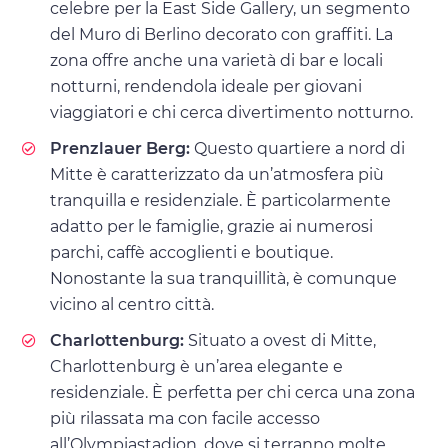
celebre per la East Side Gallery, un segmento
del Muro di Berlino decorato con graffiti. La
zona offre anche una varietà di bar e locali
notturni, rendendola ideale per giovani
viaggiatori e chi cerca divertimento notturno.
Prenzlauer Berg:
Questo quartiere a nord di
Mitte è caratterizzato da un’atmosfera più
tranquilla e residenziale. È particolarmente
adatto per le famiglie, grazie ai numerosi
parchi, caffè accoglienti e boutique.
Nonostante la sua tranquillità, è comunque
vicino al centro città.
Charlottenburg:
Situato a ovest di Mitte,
Charlottenburg è un’area elegante e
residenziale. È perfetta per chi cerca una zona
più rilassata ma con facile accesso
all’Olympiastadion, dove si terranno molte