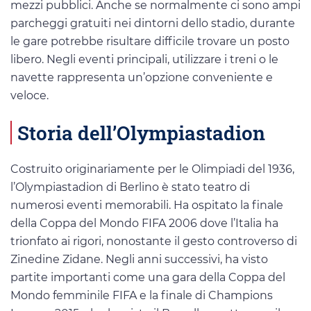
mezzi pubblici. Anche se normalmente ci sono ampi
parcheggi gratuiti nei dintorni dello stadio, durante
le gare potrebbe risultare difficile trovare un posto
libero. Negli eventi principali, utilizzare i treni o le
navette rappresenta un’opzione conveniente e
veloce.
Storia dell’Olympiastadion
Costruito originariamente per le Olimpiadi del 1936,
l’Olympiastadion di Berlino è stato teatro di
numerosi eventi memorabili. Ha ospitato la finale
della Coppa del Mondo FIFA 2006 dove l’Italia ha
trionfato ai rigori, nonostante il gesto controverso di
Zinedine Zidane. Negli anni successivi, ha visto
partite importanti come una gara della Coppa del
Mondo femminile FIFA e la finale di Champions