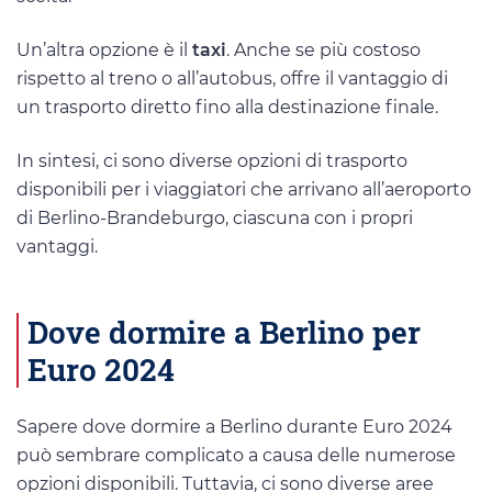
Un’altra opzione è il
taxi
. Anche se più costoso
rispetto al treno o all’autobus, offre il vantaggio di
un trasporto diretto fino alla destinazione finale.
In sintesi, ci sono diverse opzioni di trasporto
disponibili per i viaggiatori che arrivano all’aeroporto
di Berlino-Brandeburgo, ciascuna con i propri
vantaggi.
Dove dormire a Berlino per
Euro 2024
Sapere dove dormire a Berlino durante Euro 2024
può sembrare complicato a causa delle numerose
opzioni disponibili. Tuttavia, ci sono diverse aree