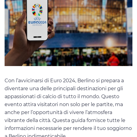
Con l’avvicinarsi di Euro 2024, Berlino si prepara a
diventare una delle principali destinazioni per gli
appassionati di calcio di tutto il mondo. Questo
evento attira visitatori non solo per le partite, ma
anche per l’opportunità di vivere l’atmosfera
vibrante della città. Questa guida fornisce tutte le
informazioni necessarie per rendere il tuo soggiorno
a Berlino indimenticabile.