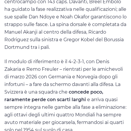
centrocampo con 143 caps. Davanti, Breel Embolo
ha guidato la fase realizzativa nelle qualificazioni; alle
sue spalle Dan Ndoye e Noah Okafor garantiscono lo
strappo sulle fasce. La spina dorsale è completata da
Manuel Akanji al centro della difesa, Ricardo
Rodriguez sulla sinistra e Gregor Kobel del Borussia
Dortmund tra i pali.
Il modulo di riferimento è il 4-2-3-1, con Denis
Zakaria e Remo Freuler – rientrati per le amichevoli
di marzo 2026 con Germania e Norvegia dopo gli
infortuni – a fare da schermo davanti alla difesa. La
Svizzera è una squadra che
concede poco,
raramente perde con scarti larghi
e arriva quasi
sempre integra nelle gambe alla fase a eliminazione:
agli ottavi degli ultimi quattro Mondiali ha sempre
avuto materiale per giocarsela, fermandosi ai quarti
solo nel 1954 sul suolo di casa.