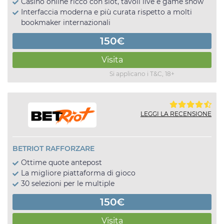
Casinò online ricco con slot, tavoli live e game show
Interfaccia moderna e più curata rispetto a molti
bookmaker internazionali
150€
Visita
Si applicano i T&C, 18+
LEGGI LA RECENSIONE
BETRIOT RAFFORZARE
Ottime quote antepost
La migliore piattaforma di gioco
30 selezioni per le multiple
150€
Visita