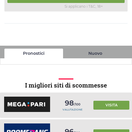
Si applicano i T&C, 18+
Pronostici
Nuovo
I migliori siti di scommesse
98
/100
VISITA
VALUTAZIONE
96