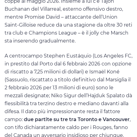
coppe al maggio 2026. Insieme a lui c’è Tajon
Buchanan del Villarreal, esterno offensivo destro,
mentre Promise David – attaccante dell’Union
Saint-Gilloise reduce da una stagione da oltre 30 reti
tra club e Champions League – è il jolly che Marsch
sta inserendo gradualmente.
A centrocampo Stephen Eustáquio (Los Angeles FC,
in prestito dal Porto dal 6 febbraio 2026 con opzione
di riscatto a 7,25 milioni di dollari) e Ismaël Koné
(Sassuolo, riscattato a titolo definitivo dal Marsiglia il
2 febbraio 2026 per 13 milioni di euro) sono le
mezzali designate; Niko Sigur dell’Hajduk Spalato dà
flessibilità tra terzino destro e mediano davanti alla
difesa. Il dato più impressionante resta il fattore
campo:
due partite su tre tra Toronto e Vancouver
,
con tifo dichiaratamente caldo per i Rouges, fanno
del Canada un avversario insidioso per chiunque,