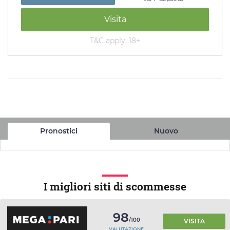
Visita
T&C apply, 18+
Pronostici
Nuovo
I migliori siti di scommesse
98
/100
VISITA
VALUTAZIONE