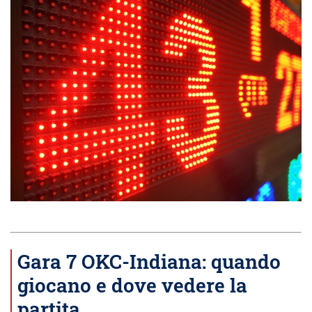
Gara 7 OKC-Indiana: quando
giocano e dove vedere la
partita