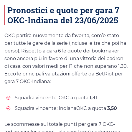
Pronostici e quote per gara 7
OKC-Indiana del 23/06/2025
OKC partirà nuovamente da favorita, com’è stato
per tutte le gare della serie (incluse le tre che poi ha
perso). Rispetto a gara 6 le quote dei bookmaker
sono ancora più in favore di una vittoria dei padroni
di casa, con valori medi per l’1 che non superano 1,30.
Ecco le principali valutazioni offerte da BetRiot per
gara 7 OKC-Indiana:
Squadra vincente: OKC a quota
1,31
Squadra vincente: IndianaOKC a quota
3,50
Le scommesse sul totale punti per gara 7 OKC-
Indiana(incluso eventuale over time) vedono una