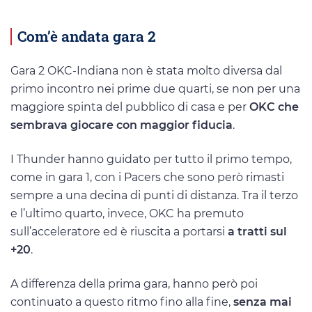
Com’è andata gara 2
Gara 2 OKC-Indiana non è stata molto diversa dal
primo incontro nei prime due quarti, se non per una
maggiore spinta del pubblico di casa e per
OKC che
sembrava giocare con maggior fiducia
.
I Thunder hanno guidato per tutto il primo tempo,
come in gara 1, con i Pacers che sono però rimasti
sempre a una decina di punti di distanza. Tra il terzo
e l’ultimo quarto, invece, OKC ha premuto
sull’acceleratore ed è riuscita a portarsi
a tratti sul
+20
.
A differenza della prima gara, hanno però poi
continuato a questo ritmo fino alla fine,
senza mai