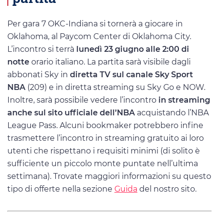
Per gara 7 OKC-Indiana si tornerà a giocare in
Oklahoma, al Paycom Center di Oklahoma City.
L’incontro si terrà
lunedì 23 giugno alle 2:00 di
notte
orario italiano. La partita sarà visibile dagli
abbonati Sky in
diretta TV sul canale Sky Sport
NBA
(209) e in diretta streaming su Sky Go e NOW.
Inoltre, sarà possibile vedere l’incontro
in streaming
anche sul sito ufficiale dell’NBA
acquistando l’NBA
League Pass. Alcuni bookmaker potrebbero infine
trasmettere l’incontro in streaming gratuito ai loro
utenti che rispettano i requisiti minimi (di solito è
sufficiente un piccolo monte puntate nell’ultima
settimana). Trovate maggiori informazioni su questo
tipo di offerte nella sezione
Guida
del nostro sito.