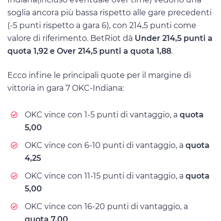
soglia ancora più bassa rispetto alle gare precedenti
(-5 punti rispetto a gara 6), con 214,5 punti come
valore di riferimento. BetRiot dà
Under 214,5 punti a
quota 1,92 e Over 214,5 punti a quota 1,88
.
Ecco infine le principali quote per il margine di
vittoria in gara 7 OKC-Indiana:
OKC vince con 1-5 punti di vantaggio, a
quota
5,00
OKC vince con 6-10 punti di vantaggio, a
quota
4,25
OKC vince con 11-15 punti di vantaggio, a
quota
5,00
OKC vince con 16-20 punti di vantaggio, a
quota 7,00