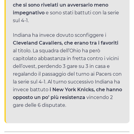
che si sono rivelati un avversario meno
impegnativo
e sono stati battuti con la serie
sul 4-1.
Indiana ha invece dovuto sconfiggere i
Cleveland Cavaliers, che erano tra i favoriti
al titolo. La squadra dell’Ohio ha però
capitolato abbastanza in fretta contro i vicini
dell’ovest, perdendo 3 gare su 3 in casa e
regalando il passaggio del turno ai Pacers con
la serie sul 4-1. Al turno successivo Indiana ha
invece battuto
i New York Knicks, che hanno
opposto un po’ più resistenza
vincendo 2
gare delle 6 disputate.