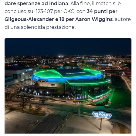
dare speranze ad Indiana
. Alla fine, il match si è
concluso sul 123-107 per OKC, con
34 punti per
Gilgeous-Alexander e 18 per Aaron Wiggins
, autore
di una splendida prestazione.