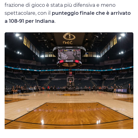
frazione di gioco è stata più difensiva e meno
spettacolare, con il
punteggio finale che è arrivato
a 108-91 per Indiana
.