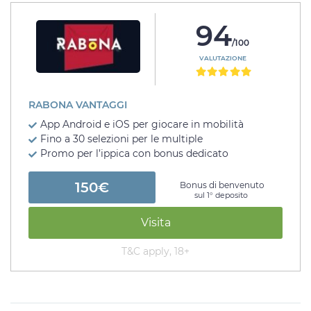
94
/100
VALUTAZIONE
RABONA VANTAGGI
App Android e iOS per giocare in mobilità
Fino a 30 selezioni per le multiple
Promo per l’ippica con bonus dedicato
150€
Bonus di benvenuto
sul 1° deposito
Visita
T&C apply, 18+