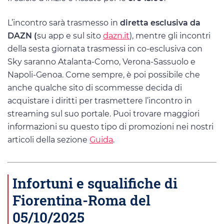
L’incontro sarà trasmesso in
diretta esclusiva da
DAZN (
su app e sul sito
dazn.it
), mentre gli incontri
della sesta giornata trasmessi in co-esclusiva con
Sky saranno Atalanta-Como, Verona-Sassuolo e
Napoli-Genoa. Come sempre, è poi possibile che
anche qualche sito di scommesse decida di
acquistare i diritti per trasmettere l’incontro in
streaming sul suo portale. Puoi trovare maggiori
informazioni su questo tipo di promozioni nei nostri
articoli della sezione
Guida
.
Infortuni e squalifiche di
Fiorentina-Roma del
05/10/2025