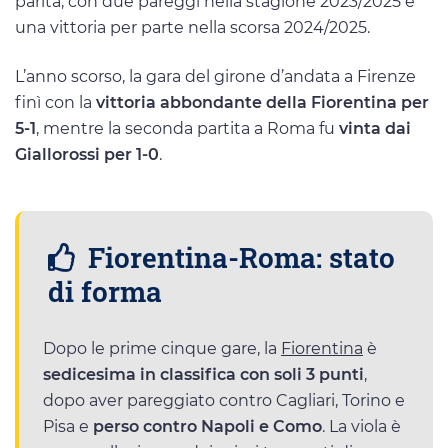
parità, con due pareggi nella stagione 2023/2025 e
una vittoria per parte nella scorsa 2024/2025.
L’anno scorso, la gara del girone d’andata a Firenze
finì con la
vittoria abbondante della Fiorentina per
5-1
, mentre la seconda partita a Roma fu
vinta dai
Giallorossi per 1-0
.
Fiorentina-Roma: stato
di forma
Dopo le prime cinque gare, la
Fiorentina
è
sedicesima in classifica con soli 3 punti
,
dopo aver pareggiato contro Cagliari, Torino e
Pisa e
perso contro Napoli e Como
. La viola è