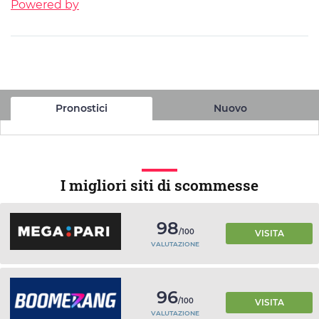
Powered by
Pronostici
Nuovo
I migliori siti di scommesse
98
/100
VISITA
VALUTAZIONE
96
/100
VISITA
VALUTAZIONE