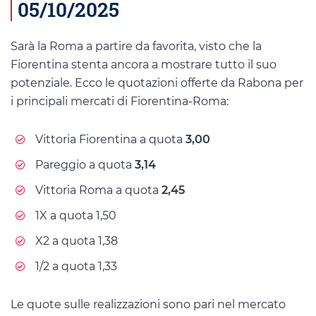
05/10/2025
Sarà la Roma a partire da favorita, visto che la
Fiorentina stenta ancora a mostrare tutto il suo
potenziale. Ecco le quotazioni offerte da Rabona per
i principali mercati di Fiorentina-Roma:
Vittoria Fiorentina a quota
3,00
Pareggio a quota
3,14
Vittoria Roma a quota
2,45
1X a quota 1,50
X2 a quota 1,38
1/2 a quota 1,33
Le quote sulle realizzazioni sono pari nel mercato