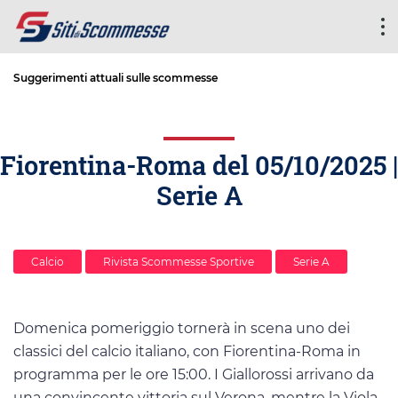
Suggerimenti attuali sulle scommesse
Fiorentina-Roma del 05/10/2025 |
Serie A
Calcio
Rivista Scommesse Sportive
Serie A
Domenica pomeriggio tornerà in scena uno dei
classici del calcio italiano, con Fiorentina-Roma in
programma per le ore 15:00. I Giallorossi arrivano da
una convincente vittoria sul Verona, mentre la Viola