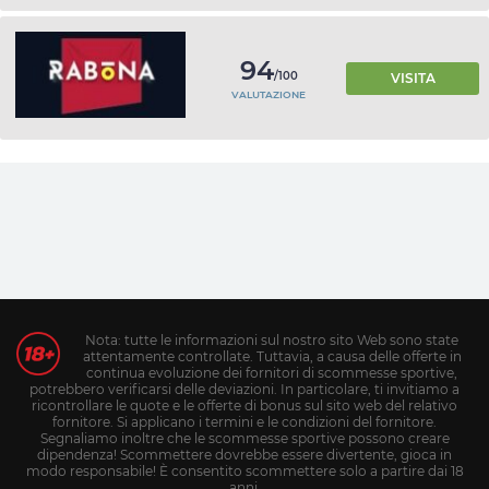
94
/100
VISITA
VALUTAZIONE
Nota: tutte le informazioni sul nostro sito Web sono state
attentamente controllate. Tuttavia, a causa delle offerte in
continua evoluzione dei fornitori di scommesse sportive,
potrebbero verificarsi delle deviazioni. In particolare, ti invitiamo a
ricontrollare le quote e le offerte di bonus sul sito web del relativo
fornitore. Si applicano i termini e le condizioni del fornitore.
Segnaliamo inoltre che le scommesse sportive possono creare
dipendenza! Scommettere dovrebbe essere divertente, gioca in
modo responsabile! È consentito scommettere solo a partire dai 18
anni.