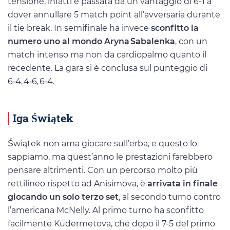
tensione, infatti è passata da un vantaggio di 6-1 a
dover annullare 5 match point all’avversaria durante
il tie break. In semifinale ha invece
sconfitto la
numero uno al mondo Aryna
Sabalenka
, con un
match intenso ma non da cardiopalmo quanto il
recedente. La gara si è conclusa sul punteggio di
6‑4, 4‑6, 6‑4.
Iga Świątek
Świątek non ama giocare sull’erba, e questo lo
sappiamo, ma quest’anno le prestazioni farebbero
pensare altrimenti. Con un percorso molto più
rettilineo rispetto ad Anisimova, è
arrivata in finale
giocando un solo terzo set
, al secondo turno contro
l’americana McNelly. Al primo turno ha sconfitto
facilmente Kudermetova, che dopo il 7-5 del primo