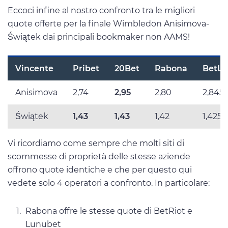
Eccoci infine al nostro confronto tra le migliori
quote offerte per la finale Wimbledon Anisimova-
Świątek dai principali bookmaker non AAMS!
Vincente
Pribet
20Bet
Rabona
BetLa
Anisimova
2,74
2,95
2,80
2,845
Świątek
1,43
1,43
1,42
1,425
Vi ricordiamo come sempre che molti siti di
scommesse di proprietà delle stesse aziende
offrono quote identiche e che per questo qui
vedete solo 4 operatori a confronto. In particolare:
Rabona offre le stesse quote di BetRiot e
Lunubet