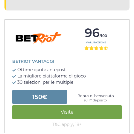
96
/100
VALUTAZIONE
BETRIOT VANTAGGI
Ottime quote antepost
La migliore piattaforma di gioco
30 selezioni per le multiple
150€
Bonus di benvenuto
sul 1° deposito
Visita
T&C apply, 18+