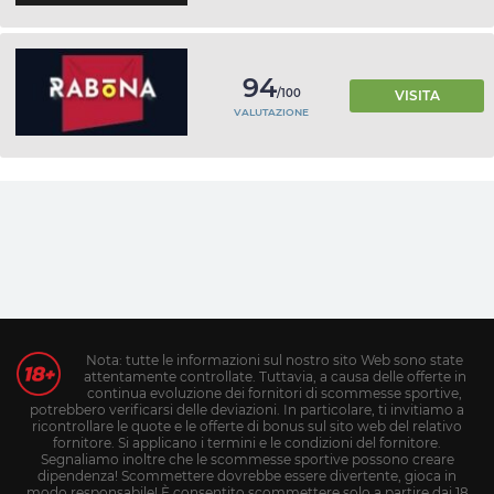
94
/100
VISITA
VALUTAZIONE
Nota: tutte le informazioni sul nostro sito Web sono state
attentamente controllate. Tuttavia, a causa delle offerte in
continua evoluzione dei fornitori di scommesse sportive,
potrebbero verificarsi delle deviazioni. In particolare, ti invitiamo a
ricontrollare le quote e le offerte di bonus sul sito web del relativo
fornitore. Si applicano i termini e le condizioni del fornitore.
Segnaliamo inoltre che le scommesse sportive possono creare
dipendenza! Scommettere dovrebbe essere divertente, gioca in
modo responsabile! È consentito scommettere solo a partire dai 18