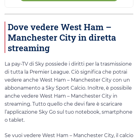
Dove vedere West Ham –
Manchester City in diretta
streaming
La pay-TV di Sky possiede i diritti per la trasmissione
di tutta la Premier League. Ciò significa che potrai
vedere anche West Ham – Manchester City con un
abbonamento a Sky Sport Calcio. Inoltre, è possibile
anche vedere West Ham – Manchester City in
streaming. Tutto quello che devi fare è scaricare
l’applicazione Sky Go sul tuo notebook, smartphone
o tablet.
Se vuoi vedere West Ham – Manchester City, il calcio