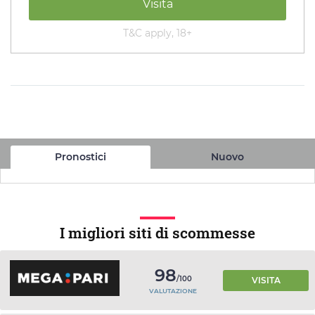
Visita
T&C apply, 18+
Pronostici
Nuovo
I migliori siti di scommesse
98
/100
VISITA
VALUTAZIONE