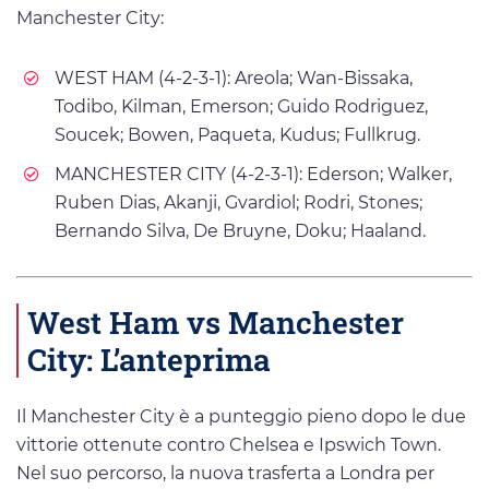
Manchester City:
WEST HAM (4-2-3-1): Areola; Wan-Bissaka,
Todibo, Kilman, Emerson; Guido Rodriguez,
Soucek; Bowen, Paqueta, Kudus; Fullkrug.
MANCHESTER CITY (4-2-3-1): Ederson; Walker,
Ruben Dias, Akanji, Gvardiol; Rodri, Stones;
Bernando Silva, De Bruyne, Doku; Haaland.
West Ham vs Manchester
City: L’anteprima
Il Manchester City è a punteggio pieno dopo le due
vittorie ottenute contro Chelsea e Ipswich Town.
Nel suo percorso, la nuova trasferta a Londra per