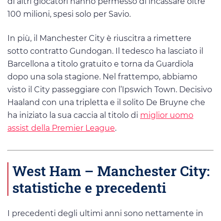
di altri giocatori hanno permesso di incassare oltre
100 milioni, spesi solo per Savio.
In più, il Manchester City è riuscitra a rimettere
sotto contratto Gundogan. Il tedesco ha lasciato il
Barcellona a titolo gratuito e torna da Guardiola
dopo una sola stagione. Nel frattempo, abbiamo
visto il City passeggiare con l’Ipswich Town. Decisivo
Haaland con una tripletta e il solito De Bruyne che
ha iniziato la sua caccia al titolo di
miglior uomo
assist della Premier League
.
West Ham – Manchester City:
statistiche e precedenti
I precedenti degli ultimi anni sono nettamente in