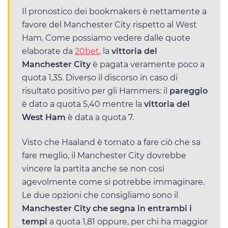
Il pronostico dei bookmakers è nettamente a
favore del Manchester City rispetto al West
Ham. Come possiamo vedere dalle quote
elaborate da
20bet
, la
vittoria del
Manchester City
è pagata veramente poco a
quota 1,35. Diverso il discorso in caso di
risultato positivo per gli Hammers: il
pareggio
è dato a quota 5,40 mentre la
vittoria del
West Ham
è data a quota 7.
Visto che Haaland è tornato a fare ciò che sa
fare meglio, il Manchester City dovrebbe
vincere la partita anche se non così
agevolmente come si potrebbe immaginare.
Le due opzioni che consigliamo sono il
Manchester City che segna in entrambi i
tempi
a quota 1,81 oppure, per chi ha maggior