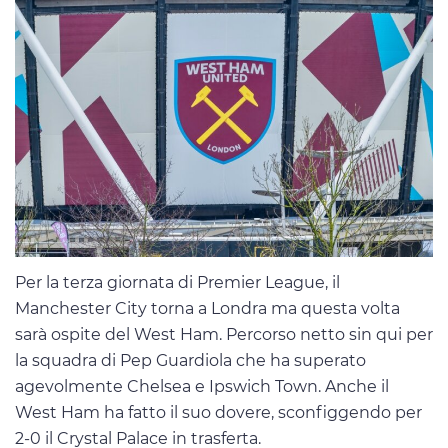
Per la terza giornata di Premier League, il
Manchester City torna a Londra ma questa volta
sarà ospite del West Ham. Percorso netto sin qui per
la squadra di Pep Guardiola che ha superato
agevolmente Chelsea e Ipswich Town. Anche il
West Ham ha fatto il suo dovere, sconfiggendo per
2-0 il Crystal Palace in trasferta.