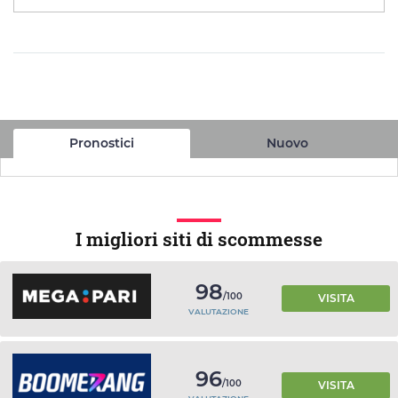
Pronostici
Nuovo
I migliori siti di scommesse
98
/100
VISITA
VALUTAZIONE
96
/100
VISITA