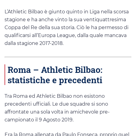
L’Athletic Bilbao è giunto quinto in Liga nella scorsa
stagione e ha anche vinto la sua ventiquattresima
Coppa del Re della sua storia. Ciò le ha permesso di
qualificarsi all’Europa League, dalla quale mancava
dalla stagione 2017-2018.
Roma – Athletic Bilbao:
statistiche e precedenti
Tra Roma ed Athletic Bilbao non esistono
precedenti ufficiali. Le due squadre si sono
affrontate una sola volta in amichevole pre-
campionato il 9 Agosto 2019.
Era la Roma allenata da Paulo Fonseca, proprio quel