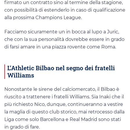
firmato un contratto sino al termine della stagione,
con possibilità di estenderlo in caso di qualificazione
alla prossima Champions League.
Facciamo sicuramente un in bocca al lupo a Juric,
che con la sua personalità dovrebbe essere in grado
di farsi amare in una piazza rovente come Roma.
L’Athletic Bilbao nel segno dei fratelli
Williams
Nonostante le sirene del calciomercato, il Bilbao è
riuscito a trattenere i fratelli Williams. Sia Inaki che il
più richiesto Nico, dunque, continueranno a vestire
la maglia di questo club storico, mai retrocesso dalla
Liga come solo Barcellona e Real Madrid sono stati
in grado di fare.