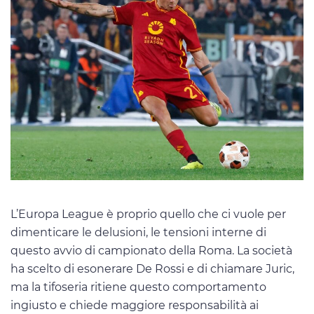
L’Europa League è proprio quello che ci vuole per
dimenticare le delusioni, le tensioni interne di
questo avvio di campionato della Roma. La società
ha scelto di esonerare De Rossi e di chiamare Juric,
ma la tifoseria ritiene questo comportamento
ingiusto e chiede maggiore responsabilità ai